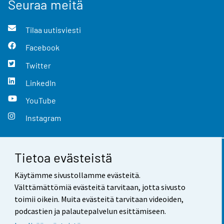
Seuraa meitä
Tilaa uutisviesti
Facebook
Twitter
LinkedIn
YouTube
Instagram
Tietoa evästeistä
Yhteystiedot
Käytämme sivustollamme evästeitä.
Palaute
Välttämättömiä evästeitä tarvitaan, jotta sivusto
toimii oikein. Muita evästeitä tarvitaan videoiden,
Käyttöehdot
podcastien ja palautepalvelun esittämiseen.
Tietosuoja