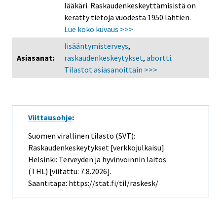
lääkäri. Raskaudenkeskeyttämisistä on
kerätty tietoja vuodesta 1950 lähtien.
Lue koko kuvaus >>>
lisääntymisterveys
,
Asiasanat:
raskaudenkeskeytykset
,
abortti
.
Tilastot asiasanoittain >>>
Viittausohje
:
Suomen virallinen tilasto (SVT):
Raskaudenkeskeytykset [verkkojulkaisu].
Helsinki: Terveyden ja hyvinvoinnin laitos
(THL) [viitattu: 7.8.2026].
Saantitapa: https://stat.fi/til/raskesk/