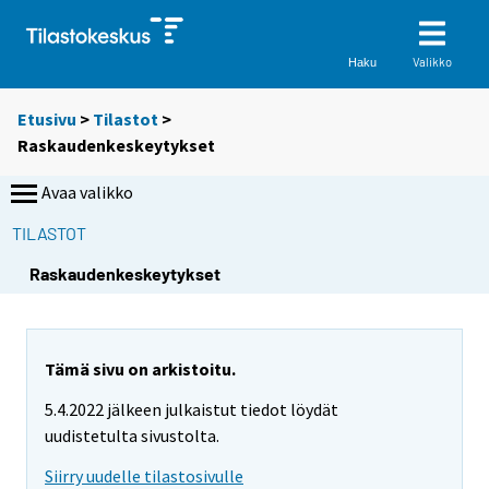
Valikko
Haku
Etusivu
>
Tilastot
>
Raskaudenkeskeytykset
Avaa valikko
TILASTOT
S
S
S
Raskaudenkeskeytykset
i
i
i
i
i
i
r
r
r
r
r
r
Tämä sivu on arkistoitu.
y
y
y
5.4.2022 jälkeen julkaistut tiedot löydät
t
t
t
uudistetulta sivustolta.
t
t
t
o
o
o
Siirry uudelle tilastosivulle