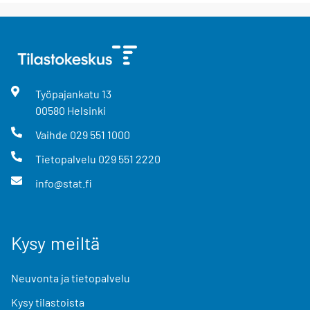
Työpajankatu
13
00580
Helsinki
Vaihde
029 551 1000
Tietopalvelu
029 551 2220
info@stat.fi
Kysy meiltä
Neuvonta ja tietopalvelu
Kysy tilastoista