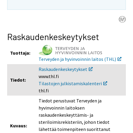
i
i
i
s
s
s
e
e
e
e
e
e
n
n
n
Raskaudenkeskeytykset
p
p
p
a
a
a
l
l
l
Tuottaja:
Terveyden ja hyvinvoinnin laitos (THL)
v
v
v
e
e
e
Raskaudenkeskeytykset
l
l
l
www.thl.fi
Tiedot:
u
u
u
Tilastojen julkistamiskalenteri
u
u
u
thl.fi
n
n
n
Tiedot perustuvat Terveyden ja
.
.
.
hyvinvoinnin laitoksen
raskaudenkeskeyttämis- ja
steriloimisrekisteriin, johon tiedot
Kuvaus:
lähettää toimenpiteen suorittanut