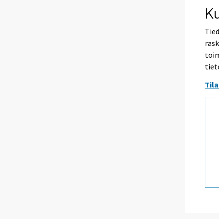
K
Tied
rask
toim
tiet
Til