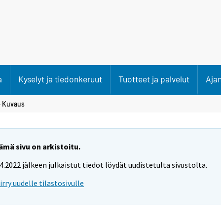
a
Kyselyt ja tiedonkeruut
Tuotteet ja palvelut
Aja
 Kuvaus
ämä sivu on arkistoitu.
.4.2022 jälkeen julkaistut tiedot löydät uudistetulta sivustolta.
iirry uudelle tilastosivulle