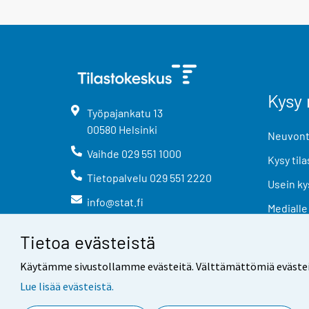
Kysy 
Työpajankatu
13
00580
Helsinki
Neuvonta
Vaihde
029 551 1000
Kysy tila
Tietopalvelu
029 551 2220
Usein ky
info@stat.fi
Medialle
Tietoa evästeistä
Käytämme sivustollamme evästeitä. Välttämättömiä evästeitä t
Lue lisää evästeistä.