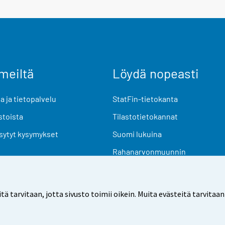
meiltä
Löydä nopeasti
 ja tietopalvelu
StatFin-tietokanta
stoista
Tilastotietokannat
sytyt kysymykset
Suomi lukuina
Rahanarvonmuunnin
Tulevat julkaisut
Tutkimusaineistot
arvitaan, jotta sivusto toimii oikein. Muita evästeitä tarvitaan