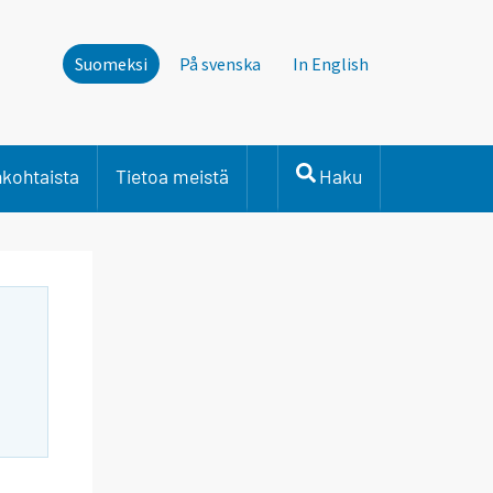
Suomeksi
På svenska
In English
nkohtaista
Tietoa meistä
Haku