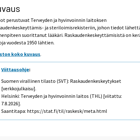
uvaus
ot perustuvat Terveyden ja hyvinvoinnin laitoksen
audenkeskeyttämis- ja steriloimisrekisteriin, johon tiedot lähett
enpiteen suorittanut lääkäri. Raskaudenkeskeyttämisistä on ker
oja vuodesta 1950 lähtien.
aston koko kuvaus
.
Viittausohje
:
Suomen virallinen tilasto (SVT): Raskaudenkeskeytykset
[verkkojulkaisu].
Helsinki: Terveyden ja hyvinvoinnin laitos (THL) [viitattu:
7.8.2026].
Saantitapa: https://stat.fi/til/raskesk/meta.html