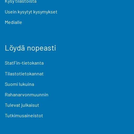
Kysy tilastoista
Usein kysytyt kysymykset
Medialle
Löydä nopeasti
StatFin-tietokanta
Tilastotietokannat
Suomi lukuina
Rahanarvonmuunnin
Tulevat julkaisut
Tutkimusaineistot