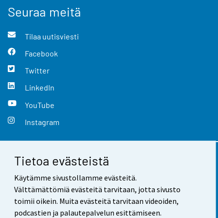
Seuraa meitä
Tilaa uutisviesti
Facebook
Twitter
LinkedIn
YouTube
Instagram
Tietoa evästeistä
Yhteystiedot
Käytämme sivustollamme evästeitä.
Palaute
Välttämättömiä evästeitä tarvitaan, jotta sivusto
toimii oikein. Muita evästeitä tarvitaan videoiden,
Käyttöehdot
podcastien ja palautepalvelun esittämiseen.