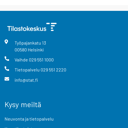
Työpajankatu
13
00580
Helsinki
Vaihde
029 551 1000
Tietopalvelu
029 551 2220
info@stat.fi
Kysy meiltä
Neuvonta ja tietopalvelu