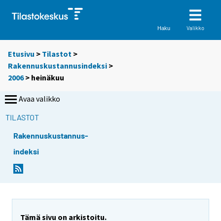
Valikko
Haku
Etusivu
>
Tilastot
>
Rakennuskustannusindeksi
>
2006
>
heinäkuu
Avaa valikko
TILASTOT
Rakennuskustannus-
indeksi
Tämä sivu on arkistoitu.