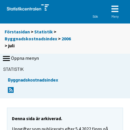
Meny
Sök
Förstasidan
>
Statistik
>
Byggnadskostnadsindex
>
2006
>
juli
Öppna menyn
STATISTIK
Byggnadskostnadsindex
Denna sida är arkiverad.
Uppgifter som publicerats efter 5.4.2022 finns på