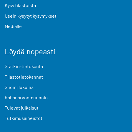
Kysy tilastoista
Usein kysytyt kysymykset
Medialle
Löydä nopeasti
StatFin-tietokanta
Tilastotietokannat
Suomi lukuina
Rahanarvonmuunnin
Tulevat julkaisut
Tutkimusaineistot