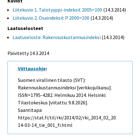
Kuviot
Liitekuvio 1. Talotyyppi-indeksit 2005=100
(14.3.2014)
Liitekuvio 2. Osaindeksit P 2000=100
(14.3.2014)
Laatuselosteet
Laatuseloste: Rakennuskustannusindeksi
(14.3.2014)
Päivitetty 14.3.2014
Viittausohje
:
Suomen virallinen tilasto (SVT):
Rakennuskustannusindeksi [verkkojulkaisu].
ISSN=1795-4282.
Helmikuu
2014. Helsinki:
Tilastokeskus [viitattu: 9.8.2026].
Saantitapa:
https://stat.fi/til/rki/2014/02/rki_2014_02_20
14-03-14_tie_001_fi.html