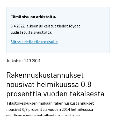
u
u
a
a
r
r
e
e
Tämä sivu on arkistoitu.
m
m
5.4.2022 jälkeen julkaistut tiedot löydät
o
o
v
v
uudistetulta sivustolta.
i
i
Siirry uudelle tilastosivulle
n
n
g
g
t
t
o
o
Julkaistu: 14.3.2014
a
a
n
n
Rakennuskustannukset
o
o
t
t
nousivat helmikuussa 0,8
h
h
e
e
prosenttia vuoden takaisesta
r
r
s
s
Tilastokeskuksen mukaan rakennuskustannukset
e
e
nousivat 0,8 prosenttia vuoden 2014 helmikuussa
r
r
v
v
edellisen vuoden helmikuuhun verrattuna.