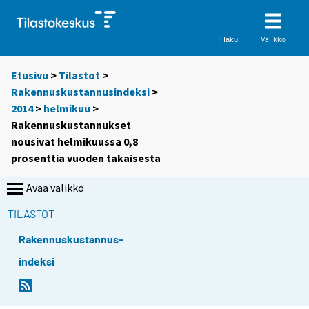
Valikko
Haku
Etusivu
>
Tilastot
>
Rakennuskustannusindeksi
>
2014
>
helmikuu
>
Rakennuskustannukset
nousivat helmikuussa 0,8
prosenttia vuoden takaisesta
Avaa valikko
TILASTOT
Rakennuskustannus-
indeksi
Y
Y
o
o