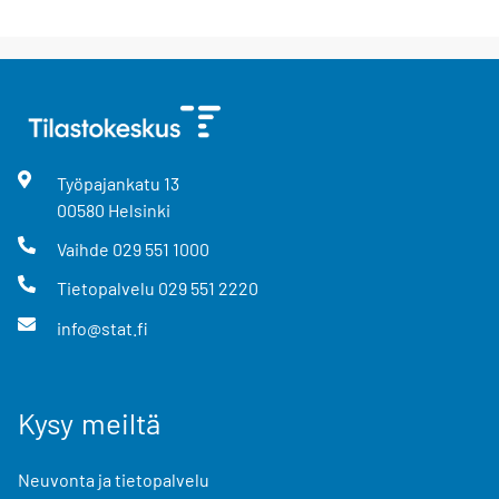
Työpajankatu
13
00580
Helsinki
Vaihde
029 551 1000
Tietopalvelu
029 551 2220
info@stat.fi
Kysy meiltä
Neuvonta ja tietopalvelu