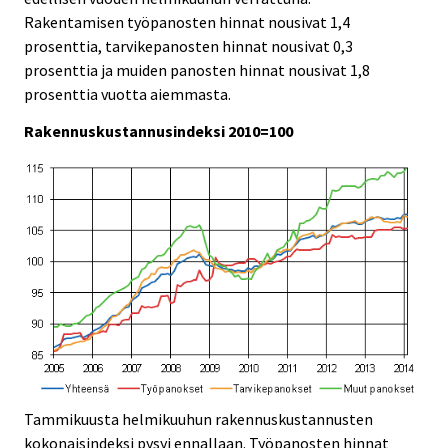
i
i
Rakentamisen työpanosten hinnat nousivat 1,4
c
c
prosenttia, tarvikepanosten hinnat nousivat 0,3
e
e
prosenttia ja muiden panosten hinnat nousivat 1,8
.
.
prosenttia vuotta aiemmasta.
Rakennuskustannusindeksi 2010=100
Tammikuusta helmikuuhun rakennuskustannusten
kokonaisindeksi pysyi ennallaan. Työpanosten hinnat