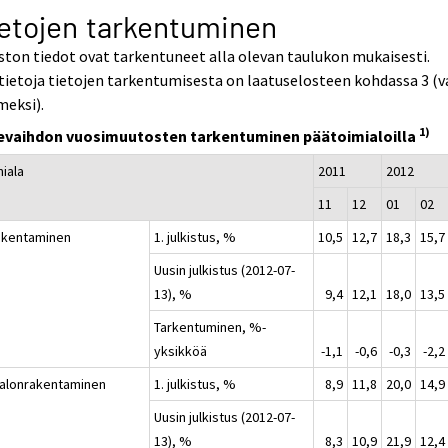
etojen tarkentuminen
ston tiedot ovat tarkentuneet alla olevan taulukon mukaisesti.
tietoja tietojen tarkentumisesta on laatuselosteen kohdassa 3 (v
meksi).
1)
kevaihdon vuosimuutosten tarkentuminen päätoimialoilla
miala
2011
2012
11
12
01
02
akentaminen
1. julkistus, %
10,5
12,7
18,3
15,7
Uusin julkistus (2012-07-
13), %
9,4
12,1
18,0
13,5
Tarkentuminen, %-
yksikköä
-1,1
-0,6
-0,3
-2,2
Talonrakentaminen
1. julkistus, %
8,9
11,8
20,0
14,9
Uusin julkistus (2012-07-
13), %
8,3
10,9
21,9
12,4