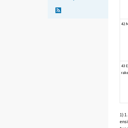
42 
43 E
rak
1) 1
ens