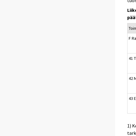
tuo
Lii
pää
Toi
F R
41 
42 
43 
1) K
tark