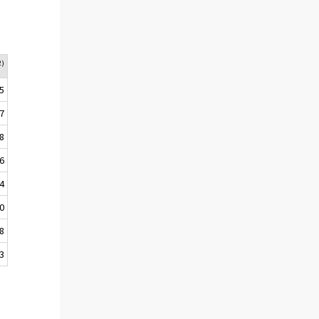
2)
,5
,7
,8
,6
,4
,0
,8
,3