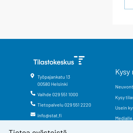
Kysy 
Työpajankatu
13
00580
Helsinki
Neuvonta
Vaihde
029 551 1000
Kysy tila
Tietopalvelu
029 551 2220
Usein ky
info@stat.fi
Medialle
Tietoa evästeistä