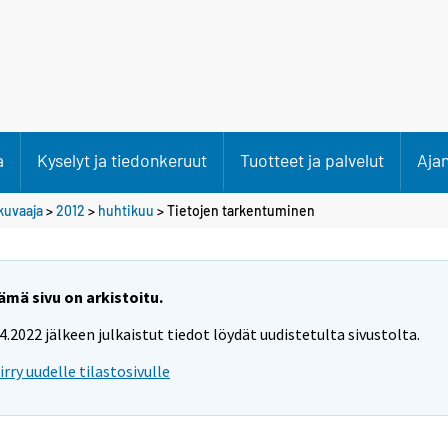
a
Kyselyt ja tiedonkeruut
Tuotteet ja palvelut
Aja
kuvaaja
>
2012
>
huhtikuu
> Tietojen tarkentuminen
ämä sivu on arkistoitu.
.4.2022 jälkeen julkaistut tiedot löydät uudistetulta sivustolta.
iirry uudelle tilastosivulle