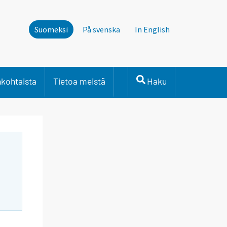
Suomeksi
På svenska
In English
nkohtaista
Tietoa meistä
Haku