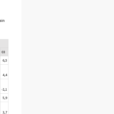
ain
03
6,5
4,4
-2,1
5,9
3,7