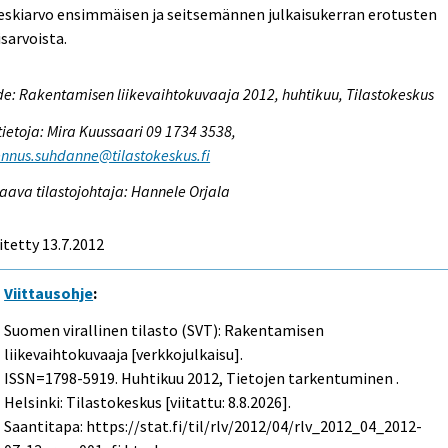
eskiarvo ensimmäisen ja seitsemännen julkaisukerran erotusten
isarvoista.
e: Rakentamisen liikevaihtokuvaaja 2012, huhtikuu, Tilastokeskus
tietoja: Mira Kuussaari 09 1734 3538,
nnus.suhdanne@tilastokeskus.fi
aava tilastojohtaja: Hannele Orjala
itetty 13.7.2012
Viittausohje
:
Suomen virallinen tilasto (SVT): Rakentamisen
liikevaihtokuvaaja [verkkojulkaisu].
ISSN=1798-5919.
Huhtikuu
2012, Tietojen tarkentuminen .
Helsinki: Tilastokeskus [viitattu: 8.8.2026].
Saantitapa: https://stat.fi/til/rlv/2012/04/rlv_2012_04_2012-