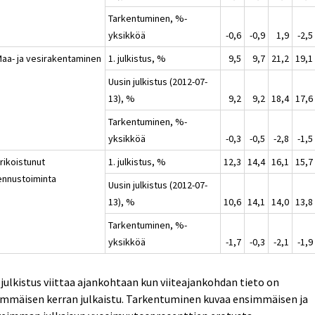
Tarkentuminen, %-
yksikköä
-0,6
-0,9
1,9
-2,5
Maa- ja vesirakentaminen
1. julkistus, %
9,5
9,7
21,2
19,1
Uusin julkistus (2012-07-
13), %
9,2
9,2
18,4
17,6
Tarkentuminen, %-
yksikköä
-0,3
-0,5
-2,8
-1,5
rikoistunut
1. julkistus, %
12,3
14,4
16,1
15,7
ennustoiminta
Uusin julkistus (2012-07-
13), %
10,6
14,1
14,0
13,8
Tarkentuminen, %-
yksikköä
-1,7
-0,3
-2,1
-1,9
. julkistus viittaa ajankohtaan kun viiteajankohdan tieto on
immäisen kerran julkaistu. Tarkentuminen kuvaa ensimmäisen ja