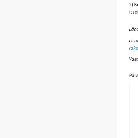
2) K
itse
Lähd
Lisä
rake
Vast
Päiv