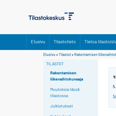
Etusivu
Tilastotieto
Tietoa tilastoist
Etusivu
>
Tilastot
>
Rakentamisen liikevaihto
TILASTOT
Rakentamisen
T
liikevaihtokuvaaja
5
Muutoksia tässä
tilastossa
S
Julkistukset