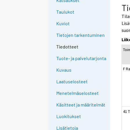
Katsaukset
Ti
Taulukot
Tila
Lisä
Kuviot
suo
Tietojen tarkentuminen
Lii
Tiedotteet
Toi
Tuote- ja palvelutarjonta
F R
Kuvaus
Laatuselosteet
Menetelmäselosteet
Käsitteet ja määritelmät
41 
Luokitukset
Lisätietoja