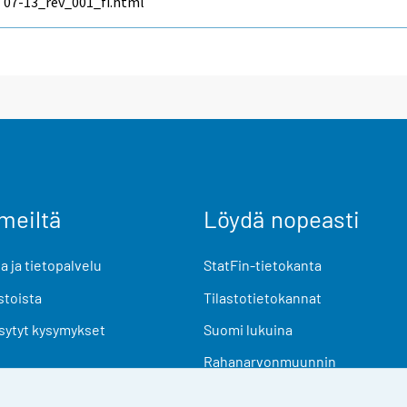
07-13_rev_001_fi.html
meiltä
Löydä nopeasti
 ja tietopalvelu
StatFin-tietokanta
stoista
Tilastotietokannat
sytyt kysymykset
Suomi lukuina
Rahanarvonmuunnin
Tulevat julkaisut