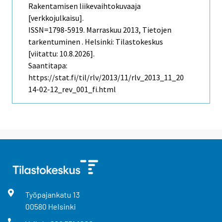
Rakentamisen liikevaihtokuvaaja
[verkkojulkaisu].
ISSN=1798-5919.
Marraskuu
2013, Tietojen
tarkentuminen . Helsinki: Tilastokeskus
[viitattu: 10.8.2026].
Saantitapa:
https://stat.fi/til/rlv/2013/11/rlv_2013_11_20
14-02-12_rev_001_fi.html
Työpajankatu
13
00580
Helsinki