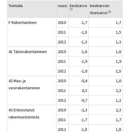
Toimiala
vuosi
keskiarvo
keskiarvon
1)
2)
itseisarvo
F Rakentaminen
2010
-1,7
1,7
2011
-1,5
1,5
2012
-1,3
1,3
41 Talonrakentaminen
2010
-1,6
1,6
2011
-1,9
1,9
2012
-1,0
1,5
42 Maa- ja
2010
-0,4
1,0
vesirakentaminen
2011
0,3
2,3
2012
-0,7
1,2
43 Erikoistunut
2010
-2,3
2,3
rakennustoiminta
2011
-1,7
1,7
2012
-1,8
1,8