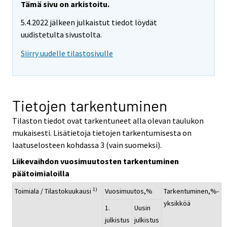
Tämä sivu on arkistoitu.
5.4.2022 jälkeen julkaistut tiedot löydät
uudistetulta sivustolta.
Siirry uudelle tilastosivulle
Tietojen tarkentuminen
Tilaston tiedot ovat tarkentuneet alla olevan taulukon
mukaisesti. Lisätietoja tietojen tarkentumisesta on
laatuselosteen kohdassa 3 (vain suomeksi).
Liikevaihdon vuosimuutosten tarkentuminen
päätoimialoilla
1)
Toimiala / Tilastokuukausi
Vuosimuutos,%
Tarkentuminen,%-
yksikköä
1.
Uusin
julkistus
julkistus