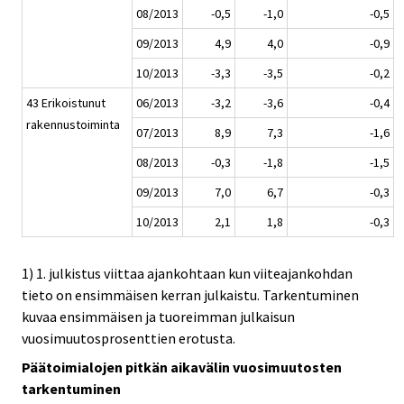
08/2013
-0,5
-1,0
-0,5
09/2013
4,9
4,0
-0,9
10/2013
-3,3
-3,5
-0,2
43 Erikoistunut
06/2013
-3,2
-3,6
-0,4
rakennustoiminta
07/2013
8,9
7,3
-1,6
08/2013
-0,3
-1,8
-1,5
09/2013
7,0
6,7
-0,3
10/2013
2,1
1,8
-0,3
1) 1. julkistus viittaa ajankohtaan kun viiteajankohdan
tieto on ensimmäisen kerran julkaistu. Tarkentuminen
kuvaa ensimmäisen ja tuoreimman julkaisun
vuosimuutosprosenttien erotusta.
Päätoimialojen pitkän aikavälin vuosimuutosten
tarkentuminen