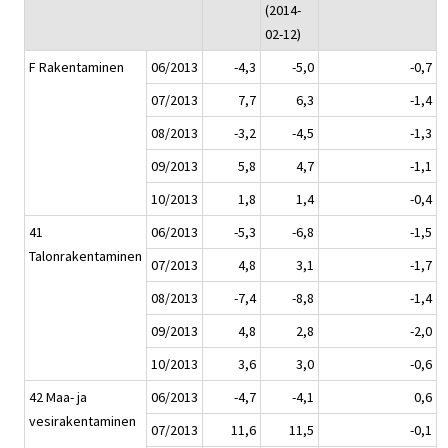
(2014-
02-12)
F Rakentaminen
06/2013
-4,3
-5,0
-0,7
07/2013
7,7
6,3
-1,4
08/2013
-3,2
-4,5
-1,3
09/2013
5,8
4,7
-1,1
10/2013
1,8
1,4
-0,4
41
06/2013
-5,3
-6,8
-1,5
Talonrakentaminen
07/2013
4,8
3,1
-1,7
08/2013
-7,4
-8,8
-1,4
09/2013
4,8
2,8
-2,0
10/2013
3,6
3,0
-0,6
42 Maa- ja
06/2013
-4,7
-4,1
0,6
vesirakentaminen
07/2013
11,6
11,5
-0,1