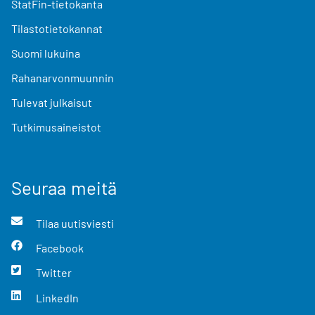
StatFin-tietokanta
Tilastotietokannat
Suomi lukuina
Rahanarvonmuunnin
Tulevat julkaisut
Tutkimusaineistot
Seuraa meitä
Tilaa uutisviesti
Facebook
Twitter
LinkedIn