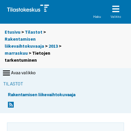
Valikko
Haku
Etusivu
>
Tilastot
>
Rakentamisen
liikevaihtokuvaaja
>
2013
>
marraskuu
> Tietojen
tarkentuminen
Avaa valikko
TILASTOT
Rakentamisen liikevaihtokuvaaja