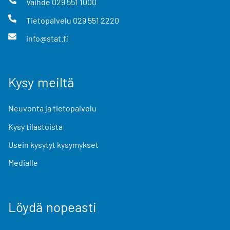
Vaihde
029 551 1000
Tietopalvelu
029 551 2220
info@stat.fi
Kysy meiltä
Neuvonta ja tietopalvelu
Kysy tilastoista
Usein kysytyt kysymykset
Medialle
Löydä nopeasti