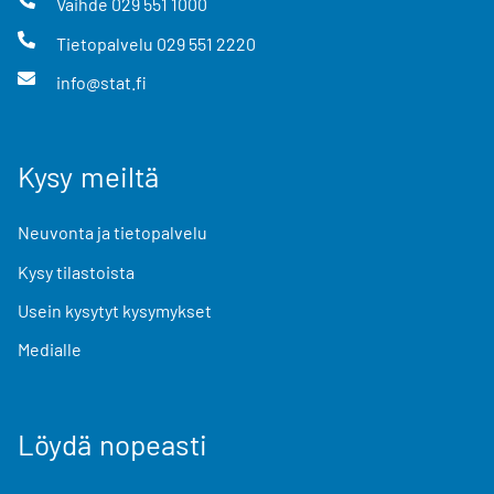
Vaihde
029 551 1000
Tietopalvelu
029 551 2220
info@stat.fi
Kysy meiltä
Neuvonta ja tietopalvelu
Kysy tilastoista
Usein kysytyt kysymykset
Medialle
Löydä nopeasti