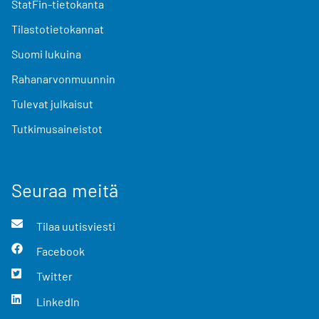
StatFin-tietokanta
Tilastotietokannat
Suomi lukuina
Rahanarvonmuunnin
Tulevat julkaisut
Tutkimusaineistot
Seuraa meitä
Tilaa uutisviesti
Facebook
Twitter
LinkedIn