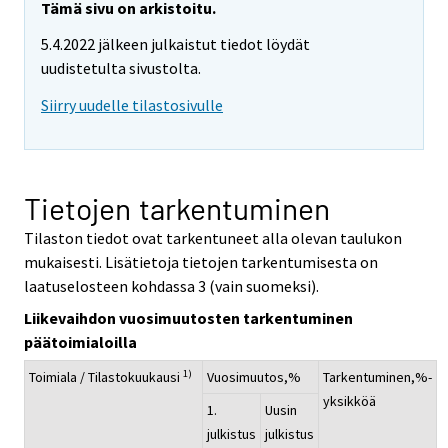
Tämä sivu on arkistoitu.
5.4.2022 jälkeen julkaistut tiedot löydät
uudistetulta sivustolta.
Siirry uudelle tilastosivulle
Tietojen tarkentuminen
Tilaston tiedot ovat tarkentuneet alla olevan taulukon
mukaisesti. Lisätietoja tietojen tarkentumisesta on
laatuselosteen kohdassa 3 (vain suomeksi).
Liikevaihdon vuosimuutosten tarkentuminen
päätoimialoilla
1)
Toimiala / Tilastokuukausi
Vuosimuutos,%
Tarkentuminen,%-
yksikköä
1.
Uusin
julkistus
julkistus