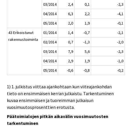
03/2014
2,4
0,1
-2,3
04/2014
6,3
2,2
-4,1
05/2014
2,0
1,9
-0,1
43 Erikoistunut
01/2014
1,4
-0,7
-2,1
rakennustoiminta
02/2014
0,7
-1,3
-2,0
03/2014
7,9
5,6
-2,3
04/2014
2,9
1,9
-1,0
05/2014
-0,6
-0,8
-0,2
1) 1. julkistus viittaa ajankohtaan kun viiteajankohdan
tieto on ensimmäisen kerran julkaistu. Tarkentuminen
kuvaa ensimmäisen ja tuoreimman julkaisun
vuosimuutosprosenttien erotusta.
Päätoimialojen pitkän aikavälin vuosimuutosten
tarkentuminen