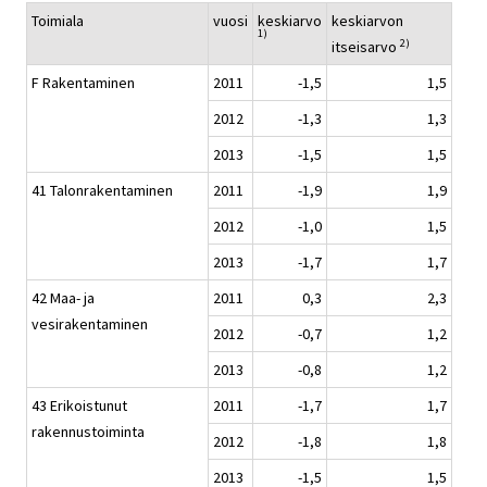
Toimiala
vuosi
keskiarvo
keskiarvon
1)
2)
itseisarvo
F Rakentaminen
2011
-1,5
1,5
2012
-1,3
1,3
2013
-1,5
1,5
41 Talonrakentaminen
2011
-1,9
1,9
2012
-1,0
1,5
2013
-1,7
1,7
42 Maa- ja
2011
0,3
2,3
vesirakentaminen
2012
-0,7
1,2
2013
-0,8
1,2
43 Erikoistunut
2011
-1,7
1,7
rakennustoiminta
2012
-1,8
1,8
2013
-1,5
1,5