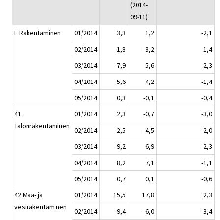
(2014-
09-11)
F Rakentaminen
01/2014
3,3
1,2
-2,1
02/2014
-1,8
-3,2
-1,4
03/2014
7,9
5,6
-2,3
04/2014
5,6
4,2
-1,4
05/2014
0,3
-0,1
-0,4
41
01/2014
2,3
-0,7
-3,0
Talonrakentaminen
02/2014
-2,5
-4,5
-2,0
03/2014
9,2
6,9
-2,3
04/2014
8,2
7,1
-1,1
05/2014
0,7
0,1
-0,6
42 Maa- ja
01/2014
15,5
17,8
2,3
vesirakentaminen
02/2014
-9,4
-6,0
3,4