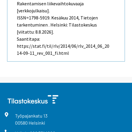
Rakentamisen liikevaihtokuvaaja
[verkkojulkaisu].
ISSN=1798-5919.
Kesäkuu
2014, Tietojen
tarkentuminen . Helsinki: Tilastokeskus
[viitattu: 8.8.2026].
Saantitapa:
https://stat.fi/til/rlv/2014/06/rlv_2014_06_20
14-09-11_rev_001_fi.html
Työpajankatu
13
00580
Helsinki