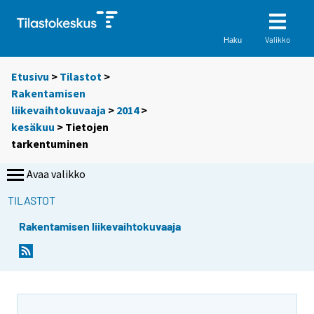
Valikko
Haku
Etusivu
>
Tilastot
>
Rakentamisen
liikevaihtokuvaaja
>
2014
>
kesäkuu
> Tietojen
tarkentuminen
Avaa valikko
TILASTOT
Rakentamisen liikevaihtokuvaaja