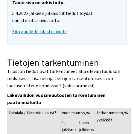
Tämä sivu on arkistoitu.
5.4.2022 jälkeen julkaistut tiedot löydät
uudistetulta sivustolta.
Siirry uudelle tilastosivulle
Tietojen tarkentuminen
Tilaston tiedot ovat tarkentuneet alla olevan taulukon
mukaisesti. Lisätietoja tietojen tarkentumisesta on
laatuselosteen kohdassa 3 (vain suomeksi).
Liikevaihdon vuosimuutosten tarkentuminen
päätoimialoilla
1)
Toimiala / Tilastokuukausi
Vuosimuutos,%
Tarkentuminen,%-
yksikköä
1.
Uusin
julkistus
julkistus