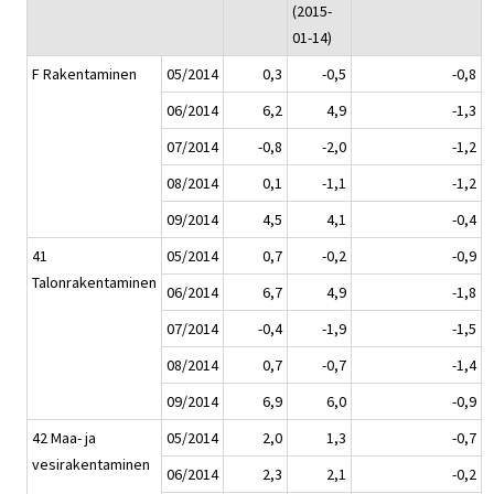
(2015-
01-14)
F Rakentaminen
05/2014
0,3
-0,5
-0,8
06/2014
6,2
4,9
-1,3
07/2014
-0,8
-2,0
-1,2
08/2014
0,1
-1,1
-1,2
09/2014
4,5
4,1
-0,4
41
05/2014
0,7
-0,2
-0,9
Talonrakentaminen
06/2014
6,7
4,9
-1,8
07/2014
-0,4
-1,9
-1,5
08/2014
0,7
-0,7
-1,4
09/2014
6,9
6,0
-0,9
42 Maa- ja
05/2014
2,0
1,3
-0,7
vesirakentaminen
06/2014
2,3
2,1
-0,2