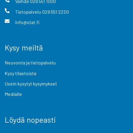
Vaihde
029 551 1000
Tietopalvelu
029 551 2220
info@stat.fi
Kysy meiltä
Neuvonta ja tietopalvelu
Kysy tilastoista
Usein kysytyt kysymykset
Medialle
Löydä nopeasti