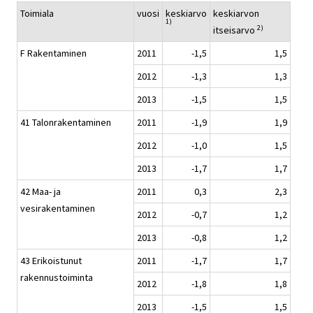
Toimiala
vuosi
keskiarvo
keskiarvon
1)
2)
itseisarvo
F Rakentaminen
2011
-1,5
1,5
2012
-1,3
1,3
2013
-1,5
1,5
41 Talonrakentaminen
2011
-1,9
1,9
2012
-1,0
1,5
2013
-1,7
1,7
42 Maa- ja
2011
0,3
2,3
vesirakentaminen
2012
-0,7
1,2
2013
-0,8
1,2
43 Erikoistunut
2011
-1,7
1,7
rakennustoiminta
2012
-1,8
1,8
2013
-1,5
1,5