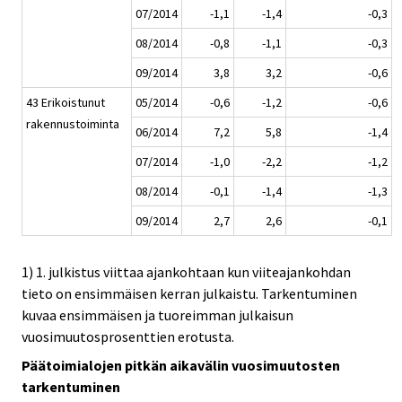
07/2014
-1,1
-1,4
-0,3
08/2014
-0,8
-1,1
-0,3
09/2014
3,8
3,2
-0,6
43 Erikoistunut
05/2014
-0,6
-1,2
-0,6
rakennustoiminta
06/2014
7,2
5,8
-1,4
07/2014
-1,0
-2,2
-1,2
08/2014
-0,1
-1,4
-1,3
09/2014
2,7
2,6
-0,1
1) 1. julkistus viittaa ajankohtaan kun viiteajankohdan
tieto on ensimmäisen kerran julkaistu. Tarkentuminen
kuvaa ensimmäisen ja tuoreimman julkaisun
vuosimuutosprosenttien erotusta.
Päätoimialojen pitkän aikavälin vuosimuutosten
tarkentuminen