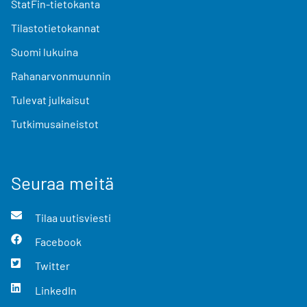
StatFin-tietokanta
Tilastotietokannat
Suomi lukuina
Rahanarvonmuunnin
Tulevat julkaisut
Tutkimusaineistot
Seuraa meitä
Tilaa uutisviesti
Facebook
Twitter
LinkedIn