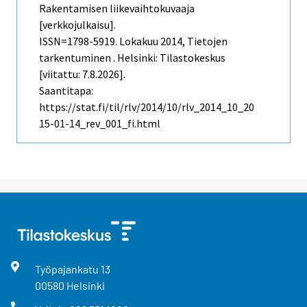
Rakentamisen liikevaihtokuvaaja
[verkkojulkaisu].
ISSN=1798-5919.
Lokakuu
2014, Tietojen
tarkentuminen . Helsinki: Tilastokeskus
[viitattu: 7.8.2026].
Saantitapa:
https://stat.fi/til/rlv/2014/10/rlv_2014_10_20
15-01-14_rev_001_fi.html
Työpajankatu
13
00580
Helsinki