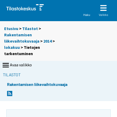
Valikko
Haku
Etusivu
>
Tilastot
>
Rakentamisen
liikevaihtokuvaaja
>
2014
>
lokakuu
> Tietojen
tarkentuminen
Avaa valikko
TILASTOT
Rakentamisen liikevaihtokuvaaja