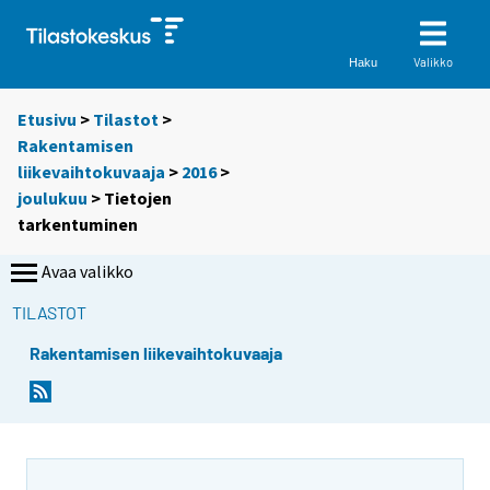
Valikko
Haku
Etusivu
>
Tilastot
>
Rakentamisen
liikevaihtokuvaaja
>
2016
>
joulukuu
> Tietojen
tarkentuminen
Avaa valikko
TILASTOT
Rakentamisen liikevaihtokuvaaja