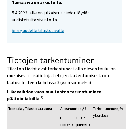
Tämä sivu on arkistoitu.
5.4.2022 jälkeen julkaistut tiedot löydät
uudistetulta sivustolta.
Siirry uudelle tilastosivulle
Tietojen tarkentuminen
Tilaston tiedot ovat tarkentuneet alla olevan taulukon
mukaisesti. Lisätietoja tietojen tarkentumisesta on
laatuselosteen kohdassa 3 (vain suomeksi).
Liikevaihdon vuosimuutosten tarkentuminen
1)
päätoimialoilla
Toimiala / Tilastokuukausi
Vuosimuutos,%
Tarkentuminen,%-
yksikköä
1.
Uusin
julkistus
julkistus