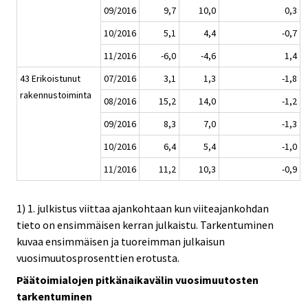
09/2016
9,7
10,0
0,3
10/2016
5,1
4,4
-0,7
11/2016
-6,0
-4,6
1,4
43 Erikoistunut
07/2016
3,1
1,3
-1,8
rakennustoiminta
08/2016
15,2
14,0
-1,2
09/2016
8,3
7,0
-1,3
10/2016
6,4
5,4
-1,0
11/2016
11,2
10,3
-0,9
1) 1. julkistus viittaa ajankohtaan kun viiteajankohdan
tieto on ensimmäisen kerran julkaistu. Tarkentuminen
kuvaa ensimmäisen ja tuoreimman julkaisun
vuosimuutosprosenttien erotusta.
Päätoimialojen pitkänaikavälin vuosimuutosten
tarkentuminen