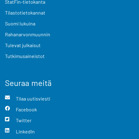
StatFin-tietokanta
Tilastotietokannat
Suomi lukuina
Rahanarvonmuunnin
Tulevat julkaisut
Tutkimusaineistot
Seuraa meitä
Tilaa uutisviesti
Facebook
Twitter
LinkedIn