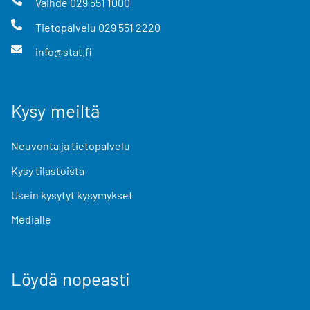
Vaihde
029 551 1000
Tietopalvelu
029 551 2220
info@stat.fi
Kysy meiltä
Neuvonta ja tietopalvelu
Kysy tilastoista
Usein kysytyt kysymykset
Medialle
Löydä nopeasti