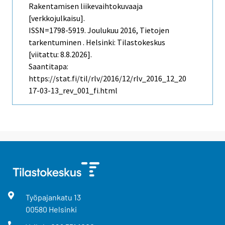
Rakentamisen liikevaihtokuvaaja
[verkkojulkaisu].
ISSN=1798-5919.
Joulukuu
2016, Tietojen
tarkentuminen . Helsinki: Tilastokeskus
[viitattu: 8.8.2026].
Saantitapa:
https://stat.fi/til/rlv/2016/12/rlv_2016_12_20
17-03-13_rev_001_fi.html
Työpajankatu
13
00580
Helsinki