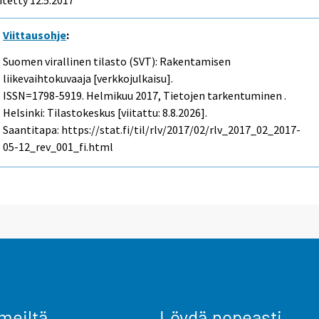
itetty 12.5.2017
Viittausohje
:
Suomen virallinen tilasto (SVT): Rakentamisen
liikevaihtokuvaaja [verkkojulkaisu].
ISSN=1798-5919.
Helmikuu
2017, Tietojen tarkentuminen .
Helsinki: Tilastokeskus [viitattu: 8.8.2026].
Saantitapa: https://stat.fi/til/rlv/2017/02/rlv_2017_02_2017-
05-12_rev_001_fi.html
meiltä
Löydä nopeasti