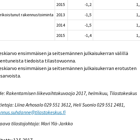
2015
-1,2
1
Erikoistunut rakennustoiminta
2013
-1,5
1
2014
-1,5
1
2015
-1,4
1
eskiarvo ensimmäisen ja seitsemännen julkaisukerran välillä
entuneista tiedoista tilastovuonna.
eskiarvo ensimmäisen ja seitsemännen julkaisukerran erotusten
isarvoista.
e: Rakentamisen liikevaihtokuvaaja 2017, helmikuu, Tilastokeskus
tietoja: Liina Arhosalo 029 551 3612, Heli Suonio 029 551 2481,
nnus.suhdanne@tilastokeskus.fi
aava tilastojohtaja: Mari Ylä-Jarkko