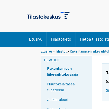
Etusivu
Tilastotieto
Tietoa tilastoist
Etusivu
>
Tilastot
>
Rakentamisen liikevaihto
TILASTOT
Rakentamisen
T
liikevaihtokuvaaja
5
Muutoksia tässä
tilastossa
S
Julkistukset