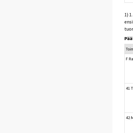
1) 1
ens
tuo
Pää
Toi
F R
41 
42 