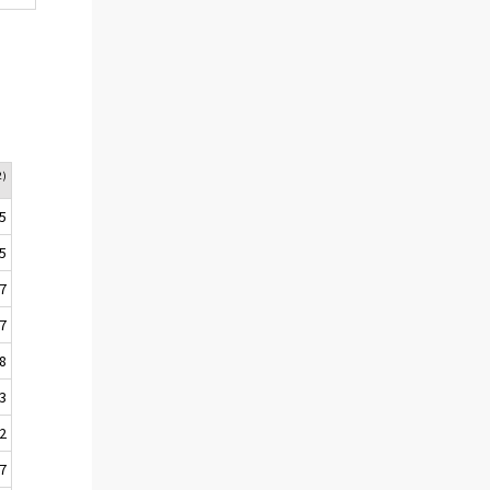
2)
,5
,5
,7
,7
,8
,3
,2
,7