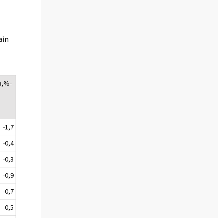
ain
n,%-
-1,7
-0,4
-0,3
-0,9
-0,7
-0,5