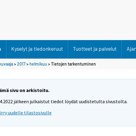
a
Kyselyt ja tiedonkeruut
Tuotteet ja palvelut
Aja
kuvaaja
>
2017
>
helmikuu
> Tietojen tarkentuminen
ämä sivu on arkistoitu.
.4.2022 jälkeen julkaistut tiedot löydät uudistetulta sivustolta.
iirry uudelle tilastosivulle