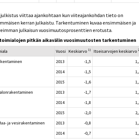
. julkistus viittaa ajankohtaan kun viiteajankohdan tieto on
immäisen kerran julkaistu. Tarkentuminen kuvaa ensimmäisen ja
reimman julkaisun vuosimuutosprosenttien erotusta.
toimialojen pitkän aikavälin vuosimuutosten tarkentuminen
1)
miala
Vuosi
Keskiarvo
Itseisarvojen keskiarvo
akentaminen
2013
-1,5
1
2014
-1,5
1
2015
-1,6
1
Talonrakentaminen
2013
-1,7
1
2014
-1,8
1
2015
-2,0
2
Maa- ja vesirakentaminen
2013
-0,8
1
2014
-0,7
1