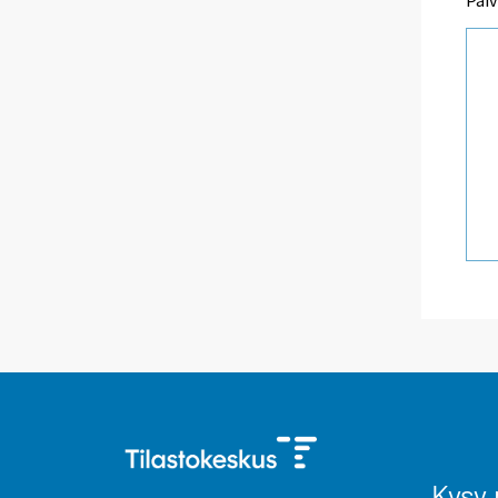
Päiv
Kysy 