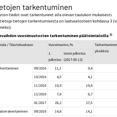
etojen tarkentuminen
ston tiedot ovat tarkentuneet alla olevan taulukon mukaisesti.
tietoja tietojen tarkentumisesta on laatuselosteen kohdassa 3 (v
meksi).
1)
kevaihdon vuosimuutosten tarkentuminen päätoimialoilla
iala / Tilastokuukausi
Vuosimuutos,%
Tarkentumine
yksikköä
1.
Uusin julkistus
julkistus
(2017-05-12)
akentaminen
09/2016
11,1
9,4
10/2016
4,5
4,1
11/2016
10,9
10,6
12/2016
7,6
6,7
01/2017
28,2
27,5
Talonrakentaminen
09/2016
14,6
14,1