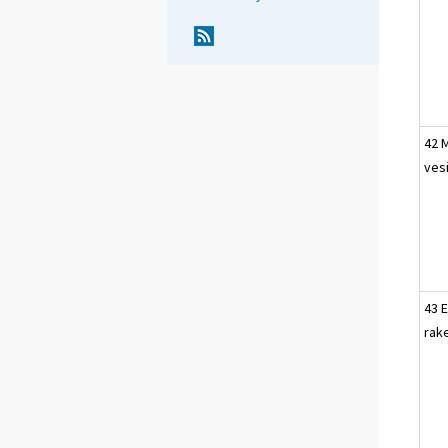
42 M
ves
43 E
rak