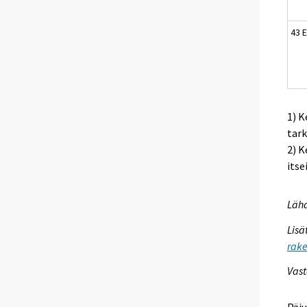
43 
1) K
tark
2) K
itse
Lähd
Lisä
rake
Vast