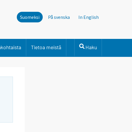
Suomeksi
På svenska
In English
nkohtaista
Tietoa meistä
Haku