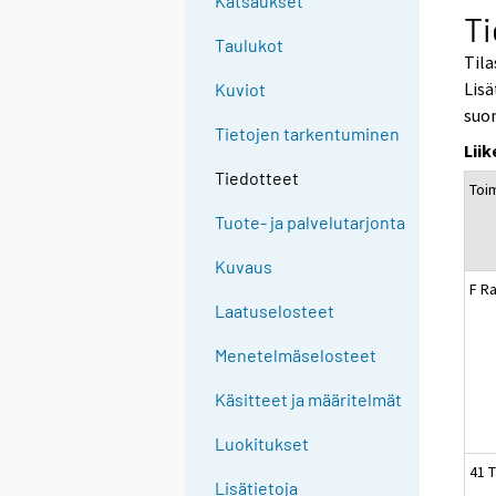
Katsaukset
Ti
Taulukot
Tila
Lisä
Kuviot
suo
Tietojen tarkentuminen
Lii
Tiedotteet
Toim
Tuote- ja palvelutarjonta
Kuvaus
F R
Laatuselosteet
Menetelmäselosteet
Käsitteet ja määritelmät
Luokitukset
41 
Lisätietoja