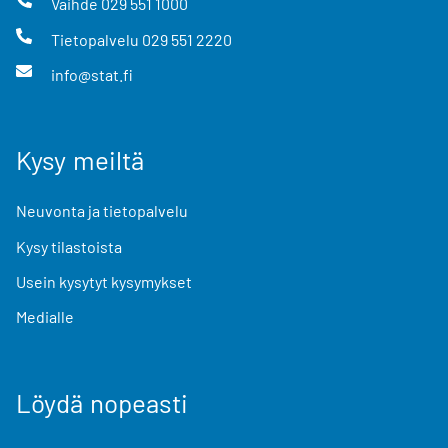
Vaihde
029 551 1000
Tietopalvelu
029 551 2220
info@stat.fi
Kysy meiltä
Neuvonta ja tietopalvelu
Kysy tilastoista
Usein kysytyt kysymykset
Medialle
Löydä nopeasti