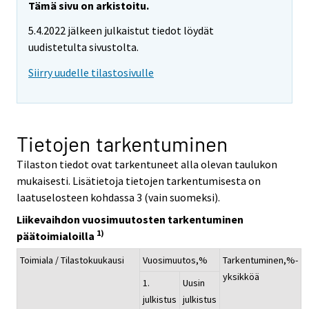
Tämä sivu on arkistoitu.
5.4.2022 jälkeen julkaistut tiedot löydät
uudistetulta sivustolta.
Siirry uudelle tilastosivulle
Tietojen tarkentuminen
Tilaston tiedot ovat tarkentuneet alla olevan taulukon
mukaisesti. Lisätietoja tietojen tarkentumisesta on
laatuselosteen kohdassa 3 (vain suomeksi).
Liikevaihdon vuosimuutosten tarkentuminen
1)
päätoimialoilla
Toimiala / Tilastokuukausi
Vuosimuutos,%
Tarkentuminen,%-
yksikköä
1.
Uusin
julkistus
julkistus