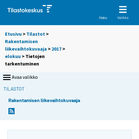
Valikko
Haku
Etusivu
>
Tilastot
>
Rakentamisen
liikevaihtokuvaaja
>
2017
>
elokuu
> Tietojen
tarkentuminen
Avaa valikko
TILASTOT
Rakentamisen liikevaihtokuvaaja