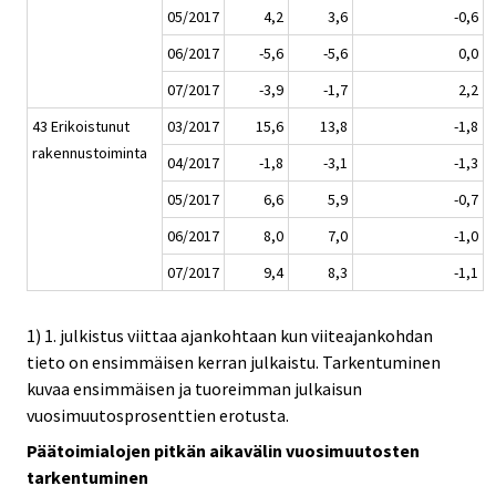
05/2017
4,2
3,6
-0,6
06/2017
-5,6
-5,6
0,0
07/2017
-3,9
-1,7
2,2
43 Erikoistunut
03/2017
15,6
13,8
-1,8
rakennustoiminta
04/2017
-1,8
-3,1
-1,3
05/2017
6,6
5,9
-0,7
06/2017
8,0
7,0
-1,0
07/2017
9,4
8,3
-1,1
1) 1. julkistus viittaa ajankohtaan kun viiteajankohdan
tieto on ensimmäisen kerran julkaistu. Tarkentuminen
kuvaa ensimmäisen ja tuoreimman julkaisun
vuosimuutosprosenttien erotusta.
Päätoimialojen pitkän aikavälin vuosimuutosten
tarkentuminen