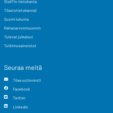
StatFin-tietokanta
Tilastotietokannat
Suomi lukuina
Rahanarvonmuunnin
Tulevat julkaisut
Tutkimusaineistot
Seuraa meitä
Tilaa uutisviesti
Facebook
Twitter
LinkedIn