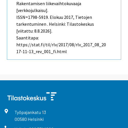
Rakentamisen liikevaihtokuvaaja
[verkkojulkaisu].
ISSN=1798-5919.
Elokuu
2017, Tietojen
tarkentuminen . Helsinki: Tilastokeskus
[viitattu: 8.8.2026].
Saantitapa:
https://stat.fi/til/rlv/2017/08/rlv_2017_08_20
17-11-13_rev_001_fi.html
Työpajankatu
13
00580
Helsinki