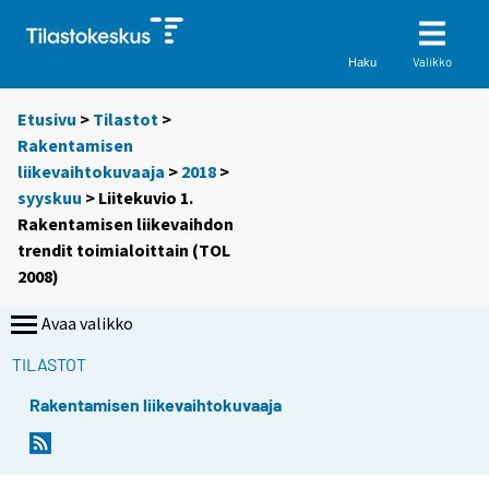
Valikko
Haku
Etusivu
>
Tilastot
>
Rakentamisen
liikevaihtokuvaaja
>
2018
>
syyskuu
> Liitekuvio 1.
Rakentamisen liikevaihdon
trendit toimialoittain (TOL
2008)
Avaa valikko
TILASTOT
Rakentamisen liikevaihtokuvaaja