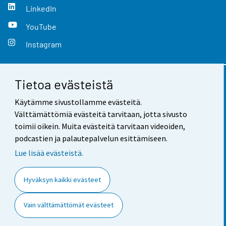
LinkedIn
YouTube
Instagram
Tietoa evästeistä
Yhteystiedot
Käytämme sivustollamme evästeitä.
Palaute
Välttämättömiä evästeitä tarvitaan, jotta sivusto
toimii oikein. Muita evästeitä tarvitaan videoiden,
Käyttöehdot
podcastien ja palautepalvelun esittämiseen.
Tietosuoja
Lue lisää evästeistä.
Saavutettavuus
Hyväksyn kaikki evästeet
Tietoa sivustosta
Vain välttämättömät evästeet
Evästeasetukset