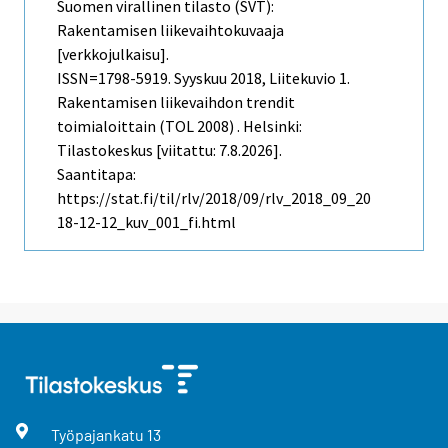
Suomen virallinen tilasto (SVT):
Rakentamisen liikevaihtokuvaaja
[verkkojulkaisu].
ISSN=1798-5919.
Syyskuu
2018, Liitekuvio 1.
Rakentamisen liikevaihdon trendit
toimialoittain (TOL 2008) . Helsinki:
Tilastokeskus [viitattu: 7.8.2026].
Saantitapa:
https://stat.fi/til/rlv/2018/09/rlv_2018_09_20
18-12-12_kuv_001_fi.html
Työpajankatu
13