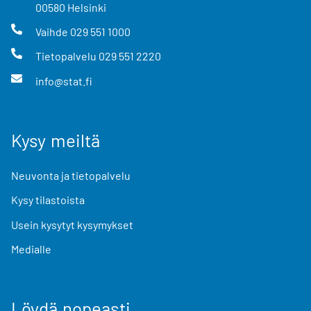
00580
Helsinki
Vaihde
029 551 1000
Tietopalvelu
029 551 2220
info@stat.fi
Kysy meiltä
Neuvonta ja tietopalvelu
Kysy tilastoista
Usein kysytyt kysymykset
Medialle
Löydä nopeasti