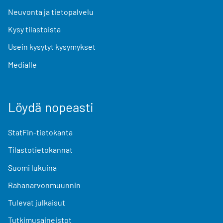
Neuvonta ja tietopalvelu
Kysy tilastoista
Usein kysytyt kysymykset
Medialle
Löydä nopeasti
StatFin-tietokanta
Tilastotietokannat
Suomi lukuina
Rahanarvonmuunnin
Tulevat julkaisut
Tutkimusaineistot