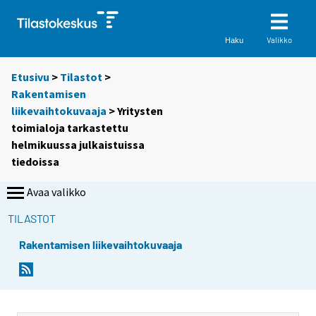
Valikko
Haku
Etusivu
>
Tilastot
>
Rakentamisen
liikevaihtokuvaaja
> Yritysten
toimialoja tarkastettu
helmikuussa julkaistuissa
tiedoissa
Avaa valikko
TILASTOT
Rakentamisen liikevaihtokuvaaja