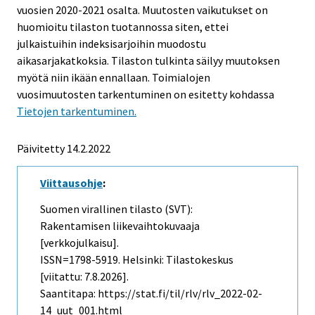
vuosien 2020-2021 osalta. Muutosten vaikutukset on
huomioitu tilaston tuotannossa siten, ettei
julkaistuihin indeksisarjoihin muodostu
aikasarjakatkoksia. Tilaston tulkinta säilyy muutoksen
myötä niin ikään ennallaan. Toimialojen
vuosimuutosten tarkentuminen on esitetty kohdassa
Tietojen tarkentuminen.
Päivitetty 14.2.2022
Viittausohje
:
Suomen virallinen tilasto (SVT):
Rakentamisen liikevaihtokuvaaja
[verkkojulkaisu].
ISSN=1798-5919. Helsinki: Tilastokeskus
[viitattu: 7.8.2026].
Saantitapa: https://stat.fi/til/rlv/rlv_2022-02-
14_uut_001.html