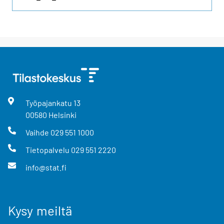
Työpajankatu
13
00580
Helsinki
Vaihde
029 551 1000
Tietopalvelu
029 551 2220
info@stat.fi
Kysy meiltä