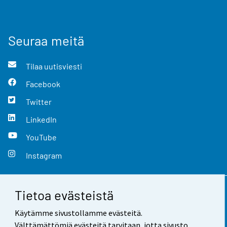
Seuraa meitä
Tilaa uutisviesti
Facebook
Twitter
LinkedIn
YouTube
Instagram
Tietoa evästeistä
Yhteystiedot
Käytämme sivustollamme evästeitä.
Palaute
Välttämättömiä evästeitä tarvitaan, jotta sivusto