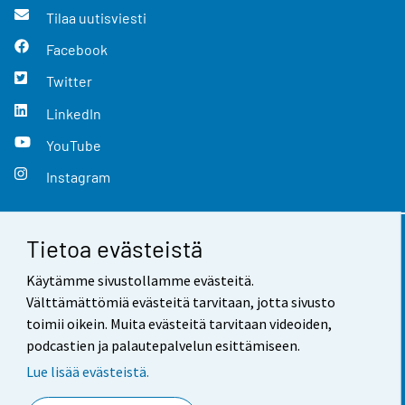
Tilaa uutisviesti
Facebook
Twitter
LinkedIn
YouTube
Instagram
Tietoa evästeistä
Yhteystiedot
Käytämme sivustollamme evästeitä.
Palaute
Välttämättömiä evästeitä tarvitaan, jotta sivusto
toimii oikein. Muita evästeitä tarvitaan videoiden,
Käyttöehdot
podcastien ja palautepalvelun esittämiseen.
Tietosuoja
Lue lisää evästeistä.
Saavutettavuus