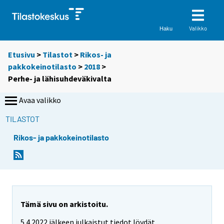
Valikko
Haku
Etusivu
>
Tilastot
>
Rikos- ja
pakkokeinotilasto
>
2018
>
Perhe- ja lähisuhdeväkivalta
Avaa valikko
TILASTOT
Rikos- ja pakkokeinotilasto
Tämä sivu on arkistoitu.
5.4.2022 jälkeen julkaistut tiedot löydät