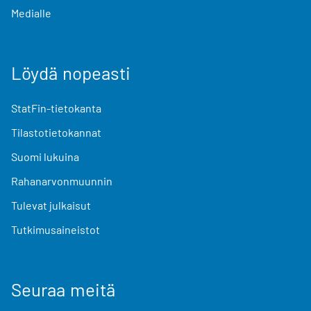
Medialle
Löydä nopeasti
StatFin-tietokanta
Tilastotietokannat
Suomi lukuina
Rahanarvonmuunnin
Tulevat julkaisut
Tutkimusaineistot
Seuraa meitä