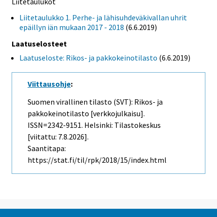
Liitetaulukot
Liitetaulukko 1. Perhe- ja lähisuhdeväkivallan uhrit
epäillyn iän mukaan 2017 - 2018
(6.6.2019)
Laatuselosteet
Laatuseloste: Rikos- ja pakkokeinotilasto
(6.6.2019)
Viittausohje
:
Suomen virallinen tilasto (SVT): Rikos- ja
pakkokeinotilasto [verkkojulkaisu].
ISSN=2342-9151. Helsinki: Tilastokeskus
[viitattu: 7.8.2026].
Saantitapa:
https://stat.fi/til/rpk/2018/15/index.html