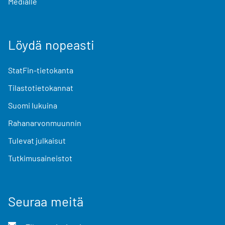
Medialle
Löydä nopeasti
StatFin-tietokanta
Tilastotietokannat
Suomi lukuina
Rahanarvonmuunnin
Tulevat julkaisut
Tutkimusaineistot
Seuraa meitä