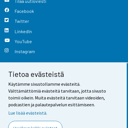
Tilaa uutisviesti
Facebook
Twitter
LinkedIn
YouTube
Instagram
Tietoa evästeistä
Yhteystiedot
Käytämme sivustollamme evästeitä.
Palaute
Välttämättömiä evästeitä tarvitaan, jotta sivusto
toimii oikein. Muita evästeitä tarvitaan videoiden,
Käyttöehdot
podcastien ja palautepalvelun esittämiseen.
Tietosuoja
Lue lisää evästeistä.
Saavutettavuus
Hyväksyn kaikki evästeet