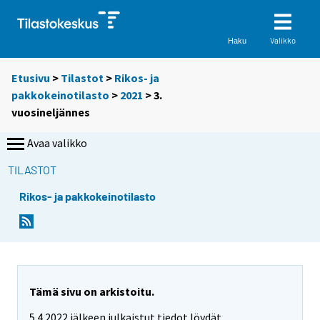
Valikko
Haku
Etusivu
>
Tilastot
>
Rikos- ja
pakkokeinotilasto
>
2021
>
3.
vuosineljännes
Avaa valikko
TILASTOT
Rikos- ja pakkokeinotilasto
Tämä sivu on arkistoitu.
5.4.2022 jälkeen julkaistut tiedot löydät