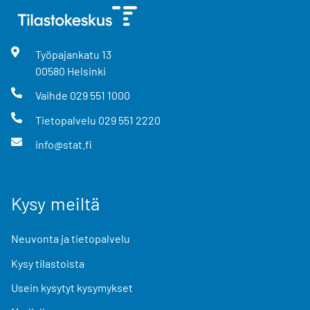
Työpajankatu
13
00580
Helsinki
Vaihde
029 551 1000
Tietopalvelu
029 551 2220
info@stat.fi
Kysy meiltä
Neuvonta ja tietopalvelu
Kysy tilastoista
Usein kysytyt kysymykset