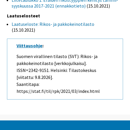
Liitetaulukko 1. Eräiden rikostyyppien kehitys tammi-
syyskuussa 2017-2021 (ennakkotieto)
(15.10.2021)
Laatuselosteet
Laatuseloste: Rikos- ja pakkokeinotilasto
(15.10.2021)
Viittausohje
:
Suomen virallinen tilasto (SVT): Rikos- ja
pakkokeinotilasto [verkkojulkaisu].
ISSN=2342-9151. Helsinki: Tilastokeskus
[viitattu: 9.8.2026].
Saantitapa:
https://stat.fi/til/rpk/2021/03/index.html