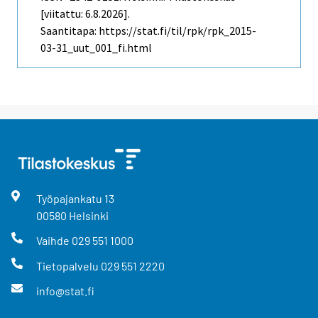
[viitattu: 6.8.2026].
Saantitapa: https://stat.fi/til/rpk/rpk_2015-
03-31_uut_001_fi.html
Työpajankatu
13
00580
Helsinki
Vaihde
029 551 1000
Tietopalvelu
029 551 2220
info@stat.fi