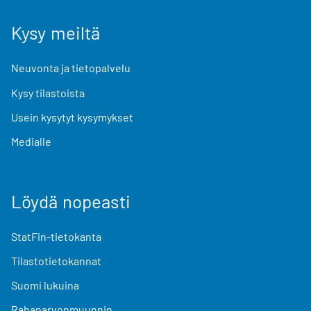
Kysy meiltä
Neuvonta ja tietopalvelu
Kysy tilastoista
Usein kysytyt kysymykset
Medialle
Löydä nopeasti
StatFin-tietokanta
Tilastotietokannat
Suomi lukuina
Rahanarvonmuunnin