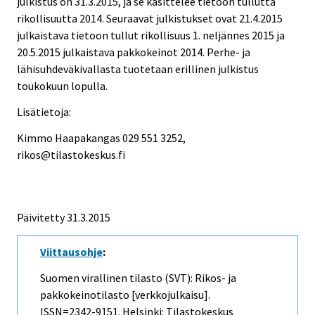
julkistus on 31.3.2015, ja se käsittelee tietoon tullutta
rikollisuutta 2014. Seuraavat julkistukset ovat 21.4.2015
julkaistava tietoon tullut rikollisuus 1. neljännes 2015 ja
20.5.2015 julkaistava pakkokeinot 2014. Perhe- ja
lähisuhdeväkivallasta tuotetaan erillinen julkistus
toukokuun lopulla.
Lisätietoja:
Kimmo Haapakangas 029 551 3252,
rikos@tilastokeskus.fi
Päivitetty 31.3.2015
Viittausohje
:
Suomen virallinen tilasto (SVT): Rikos- ja
pakkokeinotilasto [verkkojulkaisu].
ISSN=2342-9151. Helsinki: Tilastokeskus