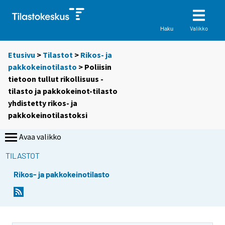
Valikko
Haku
Etusivu
>
Tilastot
>
Rikos- ja
pakkokeinotilasto
> Poliisin
tietoon tullut rikollisuus -
tilasto ja pakkokeinot-tilasto
yhdistetty rikos- ja
pakkokeinotilastoksi
Avaa valikko
TILASTOT
Rikos- ja pakkokeinotilasto