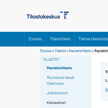
Etusivu
Tilastotieto
Tietoa tilastoist
Etusivu
>
Tilastot
>
Rautatietilasto
> Rautatiet
TILASTOT
Rautatietilasto
T
Muutoksia tässä
5
tilastossa
S
Julkistukset
Katsaukset