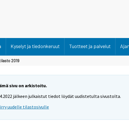
a
Kyselyt ja tiedonkeruut
Tuotteet ja palvelut
Aja
ilasto 2019
ämä sivu on arkistoitu.
.4.2022 jälkeen julkaistut tiedot löydät uudistetulta sivustolta.
iirry uudelle tilastosivulle