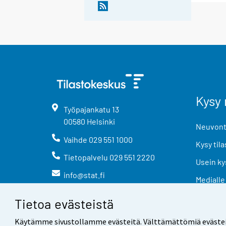
Kysy 
Työpajankatu
13
00580
Helsinki
Neuvonta
Vaihde
029 551 1000
Kysy tila
Tietopalvelu
029 551 2220
Usein ky
info@stat.fi
Medialle
Tietoa evästeistä
Käytämme sivustollamme evästeitä. Välttämättömiä evästeitä t