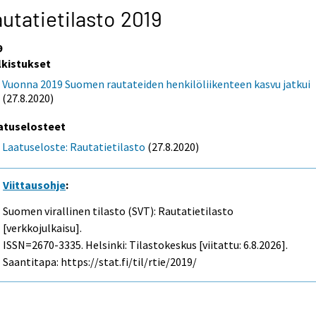
utatietilasto 2019
9
lkistukset
Vuonna 2019 Suomen rautateiden henkilöliikenteen kasvu jatkui
(27.8.2020)
atuselosteet
Laatuseloste: Rautatietilasto
(27.8.2020)
Viittausohje
:
Suomen virallinen tilasto (SVT): Rautatietilasto
[verkkojulkaisu].
ISSN=2670-3335. Helsinki: Tilastokeskus [viitattu: 6.8.2026].
Saantitapa: https://stat.fi/til/rtie/2019/