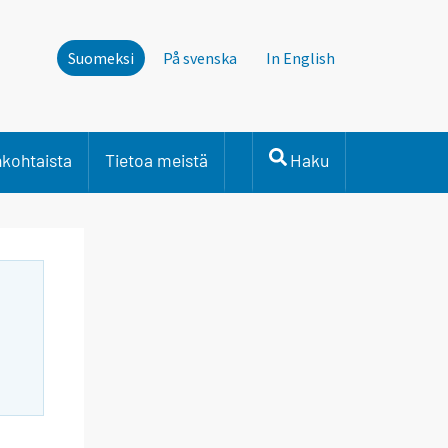
Suomeksi
På svenska
In English
nkohtaista
Tietoa meistä
Haku