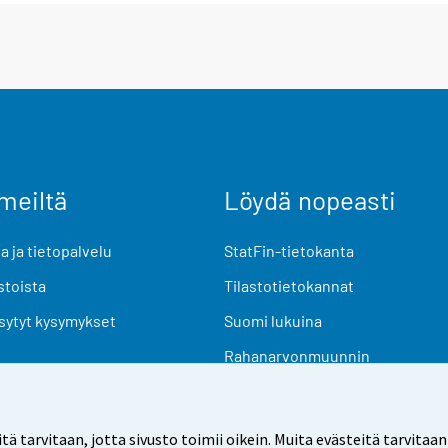
meiltä
Löydä nopeasti
 ja tietopalvelu
StatFin-tietokanta
stoista
Tilastotietokannat
sytyt kysymykset
Suomi lukuina
Rahanarvonmuunnin
Tulevat julkaisut
Tutkimusaineistot
arvitaan, jotta sivusto toimii oikein. Muita evästeitä tarvitaan