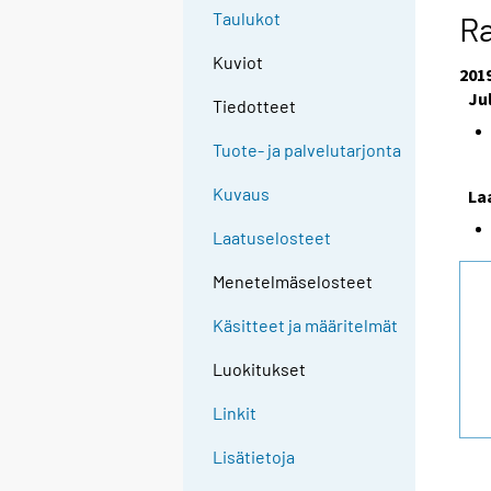
Taulukot
Ra
Kuviot
201
Ju
Tiedotteet
Tuote- ja palvelutarjonta
Kuvaus
La
Laatuselosteet
Menetelmäselosteet
Käsitteet ja määritelmät
Luokitukset
Linkit
Lisätietoja