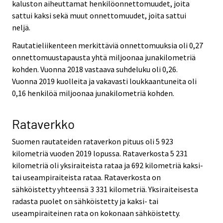
kaluston aiheuttamat henkilöonnettomuudet, joita
sattui kaksi sekä muut onnettomuudet, joita sattui
neljä.
Rautatieliikenteen merkittäviä onnettomuuksia oli 0,27
onnettomuustapausta yhtä miljoonaa junakilometriä
kohden. Vuonna 2018 vastaava suhdeluku oli 0,26.
Vuonna 2019 kuolleita ja vakavasti loukkaantuneita oli
0,16 henkilöä miljoonaa junakilometriä kohden.
Rataverkko
Suomen rautateiden rataverkon pituus oli 5 923
kilometriä vuoden 2019 lopussa. Rataverkosta 5 231
kilometriä oli yksiraiteista rataa ja 692 kilometriä kaksi-
tai useampiraiteista rataa. Rataverkosta on
sähköistetty yhteensä 3 331 kilometriä. Yksiraiteisesta
radasta puolet on sähköistetty ja kaksi- tai
useampiraiteinen rata on kokonaan sähköistetty.