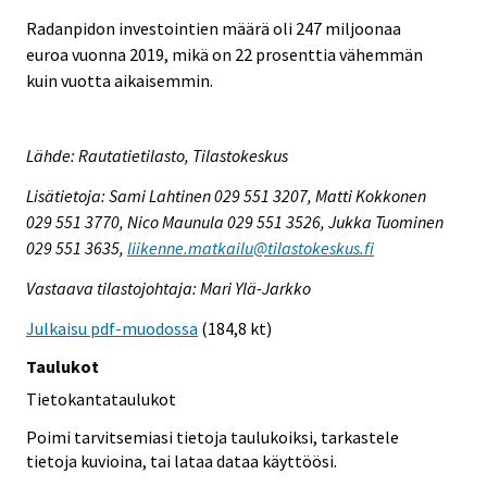
Radanpidon investointien määrä oli 247 miljoonaa
euroa vuonna 2019, mikä on 22 prosenttia vähemmän
kuin vuotta aikaisemmin.
Lähde: Rautatietilasto, Tilastokeskus
Lisätietoja: Sami Lahtinen 029 551 3207, Matti Kokkonen
029 551 3770, Nico Maunula 029 551 3526, Jukka Tuominen
029 551 3635,
liikenne.matkailu@tilastokeskus.fi
Vastaava tilastojohtaja: Mari Ylä-Jarkko
Julkaisu pdf-muodossa
(184,8 kt)
Taulukot
Tietokantataulukot
Poimi tarvitsemiasi tietoja taulukoiksi, tarkastele
tietoja kuvioina, tai lataa dataa käyttöösi.