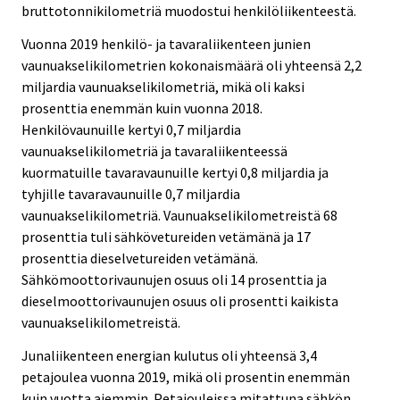
bruttotonnikilometriä muodostui henkilöliikenteestä.
Vuonna 2019 henkilö- ja tavaraliikenteen junien
vaunuakselikilometrien kokonaismäärä oli yhteensä 2,2
miljardia vaunuakselikilometriä, mikä oli kaksi
prosenttia enemmän kuin vuonna 2018.
Henkilövaunuille kertyi 0,7 miljardia
vaunuakselikilometriä ja tavaraliikenteessä
kuormatuille tavaravaunuille kertyi 0,8 miljardia ja
tyhjille tavaravaunuille 0,7 miljardia
vaunuakselikilometriä. Vaunuakselikilometreistä 68
prosenttia tuli sähkövetureiden vetämänä ja 17
prosenttia dieselvetureiden vetämänä.
Sähkömoottorivaunujen osuus oli 14 prosenttia ja
dieselmoottorivaunujen osuus oli prosentti kaikista
vaunuakselikilometreistä.
Junaliikenteen energian kulutus oli yhteensä 3,4
petajoulea vuonna 2019, mikä oli prosentin enemmän
kuin vuotta aiemmin. Petajouleissa mitattuna sähkön