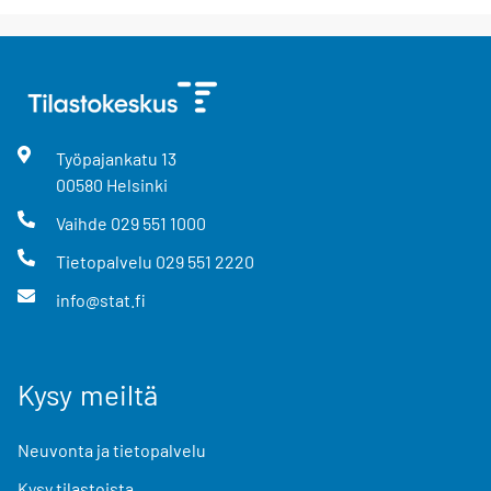
Työpajankatu
13
00580
Helsinki
Vaihde
029 551 1000
Tietopalvelu
029 551 2220
info@stat.fi
Kysy meiltä
Neuvonta ja tietopalvelu
Kysy tilastoista