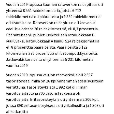
Vuoden 2019 lopussa Suomen rataverkon raidepituus oli
yhteensä 8 551 raidekilometriä, joista 6 712
raidekilometriä oli pääraiteita ja 1 839 raidekilometriä
oli sivuraiteita. Rataverkon raidepituus oli kasvanut
edellisvuodesta 26 raidekilometriä, eli 0,3 prosenttia.
Pääraiteista yli puolet luokitellaan rataluokkaan D
kuuluvaksi. Rataluokkaan A kuului 524 raidekilometriä
eli 8 prosenttia pääraiteista. Pääraiteista 5 129
kilometriä eli 76 prosenttia oli betonipölkkyraiteita.
Jatkuvakiskoraiteita oli yhteensä 5 231 kilometriä
vuonna 2019.
Vuoden 2019 lopussa valtion rataverkolla oli 2 697
tasoristeystä, mikä on 26 kpl vähemmän edellisvuoteen
verrattuna. Tasoristeyksistä 1 992 kpl oli ilman
varoituslaitetta ja 705 tasoristeyksessä oli
varoituslaite. Eritasoristeyksiä oli yhteensä 2 206 kpl,
joissa 898 eritasoristeyksessä oli ylikulkusilta ja 1 308 oli
alikulkusilta.