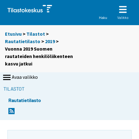
Valikko
Haku
Etusivu
>
Tilastot
>
Rautatietilasto
>
2019
>
Vuonna 2019 Suomen
rautateiden henkilöliikenteen
kasvu jatkui
Avaa valikko
TILASTOT
Rautatietilasto
Y
Y
o
o
u
u
a
a
r
r