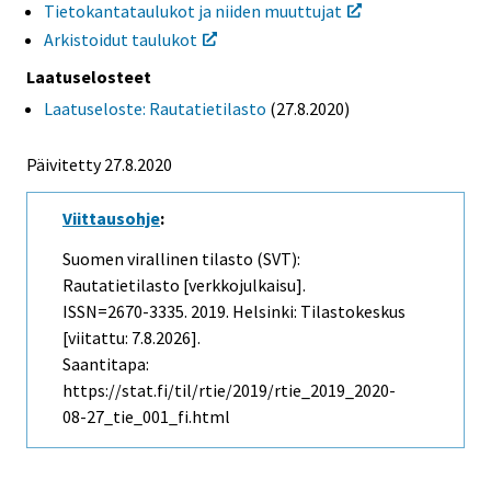
Tietokantataulukot ja niiden muuttujat
Arkistoidut taulukot
Laatuselosteet
Laatuseloste: Rautatietilasto
(27.8.2020)
Päivitetty 27.8.2020
Viittausohje
:
Suomen virallinen tilasto (SVT):
Rautatietilasto [verkkojulkaisu].
ISSN=2670-3335. 2019. Helsinki: Tilastokeskus
[viitattu: 7.8.2026].
Saantitapa:
https://stat.fi/til/rtie/2019/rtie_2019_2020-
08-27_tie_001_fi.html