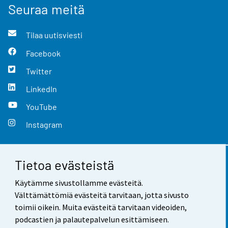
Seuraa meitä
Tilaa uutisviesti
Facebook
Twitter
LinkedIn
YouTube
Instagram
Tietoa evästeistä
Yhteystiedot
Käytämme sivustollamme evästeitä.
Palaute
Välttämättömiä evästeitä tarvitaan, jotta sivusto
toimii oikein. Muita evästeitä tarvitaan videoiden,
Käyttöehdot
podcastien ja palautepalvelun esittämiseen.