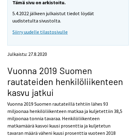
e
e
Tämä sivu on arkistoitu.
m
m
5.4.2022 jälkeen julkaistut tiedot löydät
o
o
v
v
uudistetulta sivustolta.
i
i
Siirry uudelle tilastosivulle
n
n
g
g
t
t
o
o
Julkaistu: 27.8.2020
a
a
n
n
Vuonna 2019 Suomen
o
o
t
t
rautateiden henkilöliikenteen
h
h
e
e
kasvu jatkui
r
r
s
s
Vuonna 2019 Suomen rautateillä tehtiin lähes 93
e
e
miljoonaa henkilöliikenteen matkaa ja kuljetettiin 38,5
r
r
v
v
miljoonaa tonnia tavaraa. Henkilöliikenteen
i
i
matkamäärä kasvoi kuusi prosenttia ja kuljetetun
c
c
tavaran määrä väheni kuusi prosenttia vuoteen 2018
e
e