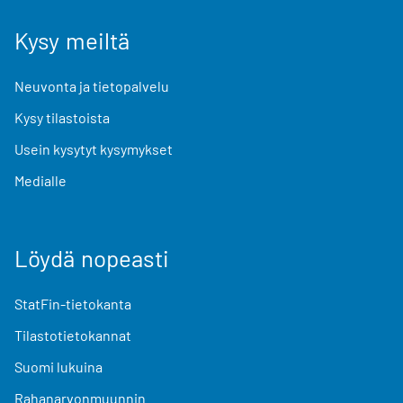
Kysy meiltä
Neuvonta ja tietopalvelu
Kysy tilastoista
Usein kysytyt kysymykset
Medialle
Löydä nopeasti
StatFin-tietokanta
Tilastotietokannat
Suomi lukuina
Rahanarvonmuunnin