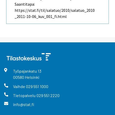
Saantitapa:
https://stat.fi/til/salatuo/2010/salatuo_2010
_2011-10-06_kuv_001_fi.html
Työpajankatu
13
00580
Helsinki
Vaihde
029 551 1000
Tietopalvelu
029 551 2220
info@stat.fi