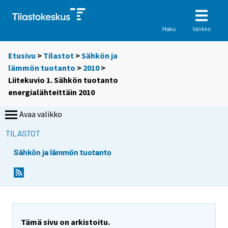
Valikko
Haku
Etusivu
>
Tilastot
>
Sähkön ja
lämmön tuotanto
>
2010
>
Liitekuvio 1. Sähkön tuotanto
energialähteittäin 2010
Avaa valikko
TILASTOT
Sähkön ja lämmön tuotanto
Tämä sivu on arkistoitu.