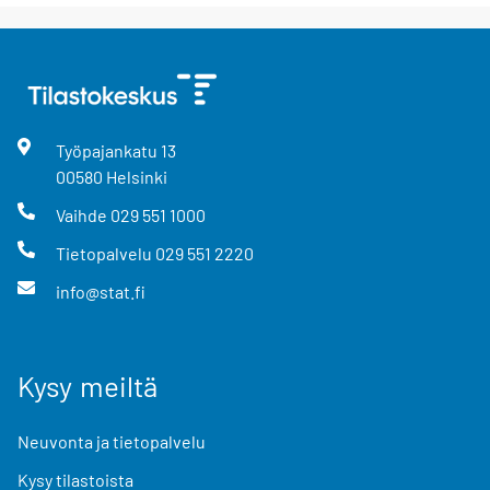
Työpajankatu
13
00580
Helsinki
Vaihde
029 551 1000
Tietopalvelu
029 551 2220
info@stat.fi
Kysy meiltä
Neuvonta ja tietopalvelu
Kysy tilastoista