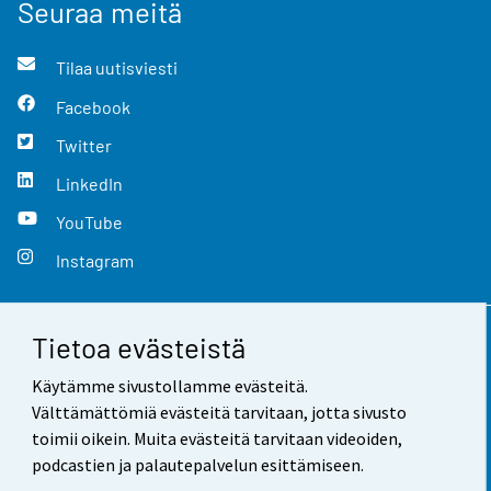
Seuraa meitä
Tilaa uutisviesti
Facebook
Twitter
LinkedIn
YouTube
Instagram
Tietoa evästeistä
Yhteystiedot
Käytämme sivustollamme evästeitä.
Palaute
Välttämättömiä evästeitä tarvitaan, jotta sivusto
toimii oikein. Muita evästeitä tarvitaan videoiden,
Käyttöehdot
podcastien ja palautepalvelun esittämiseen.
Tietosuoja