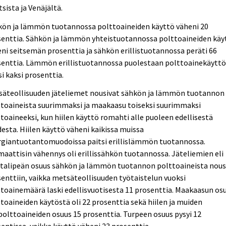
sista ja Venäjältä.
kön ja lämmön tuotannossa polttoaineiden käyttö väheni 20
senttia. Sähkön ja lämmön yhteistuotannossa polttoaineiden käy
ni seitsemän prosenttia ja sähkön erillistuotannossa peräti 66
senttia. Lämmön erillistuotannossa puolestaan polttoainekäytt
i kaksi prosenttia.
säteollisuuden jäteliemet nousivat sähkön ja lämmön tuotannon
ttoaineista suurimmaksi ja maakaasu toiseksi suurimmaksi
toaineeksi, kun hiilen käyttö romahti alle puoleen edellisestä
esta. Hiilen käyttö väheni kaikissa muissa
rgiantuotantomuodoissa paitsi erillislämmön tuotannossa.
aattisin vähennys oli erillissähkön tuotannossa. Jäteliemien eli
talipeän osuus sähkön ja lämmön tuotannon polttoaineista nous
enttiin, vaikka metsäteollisuuden työtaistelun vuoksi
toainemäärä laski edellisvuotisesta 11 prosenttia. Maakaasun os
toaineiden käytöstä oli 22 prosenttia sekä hiilen ja muiden
olttoaineiden osuus 15 prosenttia. Turpeen osuus pysyi 12