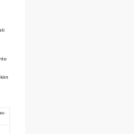
eli
anto
hkön
is-