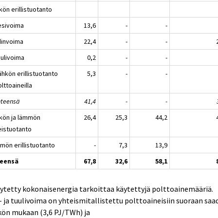
ön erillistuotanto
esivoima
13,6
-
-
dinvoima
22,4
-
-
uulivoima
0,2
-
-
ähkön erillistuotanto
5,3
-
-
lttoaineilla
hteensä
41,4
-
-
kön ja lämmön
26,4
25,3
44,2
eistuotanto
mön erillistuotanto
-
7,3
13,9
eensä
67,8
32,6
58,1
ytetty kokonaisenergia tarkoittaa käytettyjä polttoainemääriä.
- ja tuulivoima on yhteismitallistettu polttoaineisiin suoraan saa
kön mukaan (3,6 PJ/TWh) ja