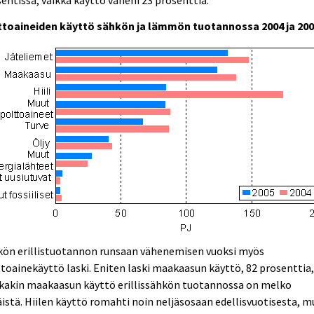
entissa, vaikka käyttö väheni 23 prosenttia.
ttoaineiden käyttö sähkön ja lämmön tuotannossa 2004 ja 20
kön erillistuotannon runsaan vähenemisen vuoksi myös
toainekäyttö laski. Eniten laski maakaasun käyttö, 82 prosenttia
kkakin maakaasun käyttö erillissähkön tuotannossa on melko
istä. Hiilen käyttö romahti noin neljäsosaan edellisvuotisesta, m