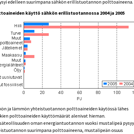
ysyi edelleen suurimpana sähkön erillistuotannon polttoaineena.
ttoaineiden käyttö sähkön erillistuotannossa 2004 ja 2005
kön ja lämmön yhteistuotannon polttoaineiden käytössä lähes
kien polttoaineiden käyttömäärät alenivat hieman.
säteollisuuden oman energiantuotannon vuoksi mustalipeä pysy
eistuotannon suurimpana polttoaineena, mustalipeän osuus