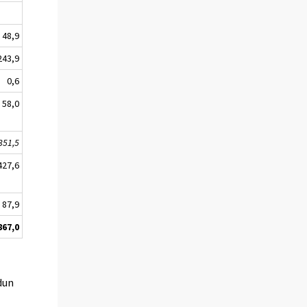
48,9
243,9
0,6
58,0
351,5
427,6
87,9
867,0
dun