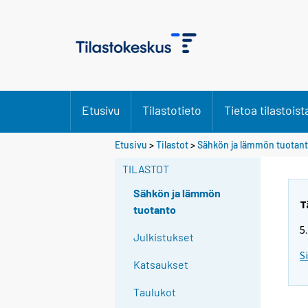
Etusivu
Tilastotieto
Tietoa tilastoist
Etusivu
>
Tilastot
>
Sähkön ja lämmön tuotan
TILASTOT
Sähkön ja lämmön
T
tuotanto
5
Julkistukset
S
Katsaukset
Taulukot