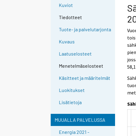
Kuviot
Sä
20
Tiedotteet
Tuote- ja palvelutarjonta
Vuon
tois
Kuvaus
säh
pie
Laatuselosteet
joss
Menetelmäselosteet
58,1
Säh
Käsitteet ja määritelmät
tuo
Luokitukset
mets
Lisätietoja
Säh
MUUALLA PALVELUSSA
Energia 2021 -