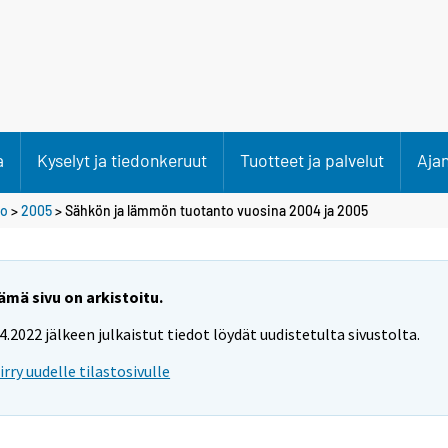
a
Kyselyt ja tiedonkeruut
Tuotteet ja palvelut
Aja
to
>
2005
> Sähkön ja lämmön tuotanto vuosina 2004 ja 2005
ämä sivu on arkistoitu.
.4.2022 jälkeen julkaistut tiedot löydät uudistetulta sivustolta.
iirry uudelle tilastosivulle