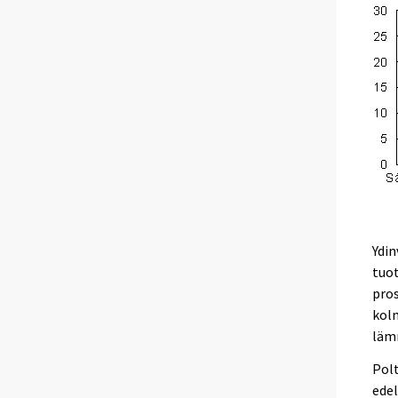
Ydin
tuo
pros
kolm
läm
Polt
edel