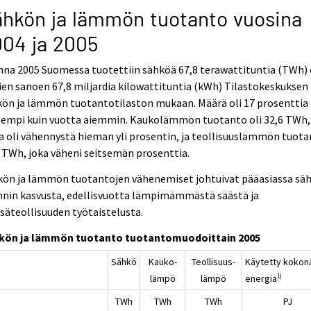
hkön ja lämmön tuotanto vuosina
04 ja 2005
na 2005 Suomessa tuotettiin sähköä 67,8 terawattituntia (TWh) 
ien sanoen 67,8 miljardia kilowattituntia (kWh) Tilastokeskuksen
kön ja lämmön tuotantotilaston mukaan. Määrä oli 17 prosenttia
nempi kuin vuotta aiemmin. Kaukolämmön tuotanto oli 32,6 TWh,
a oli vähennystä hieman yli prosentin, ja teollisuuslämmön tuot
 TWh, joka väheni seitsemän prosenttia.
kön ja lämmön tuotantojen vähenemiset johtuivat pääasiassa sä
nnin kasvusta, edellisvuotta lämpimämmästä säästä ja
äteollisuuden työtaistelusta.
kön ja lämmön tuotanto tuotantomuodoittain 2005
Sähkö
Kauko-
Teollisuus-
Käytetty kokona
lämpö
lämpö
energia
1)
TWh
TWh
TWh
PJ