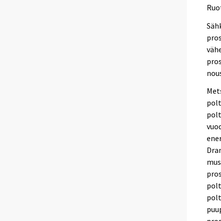
Ruot
Säh
pro
vähe
pro
nous
Met
pol
polt
vuod
ene
Dram
mus
pros
polt
polt
puup