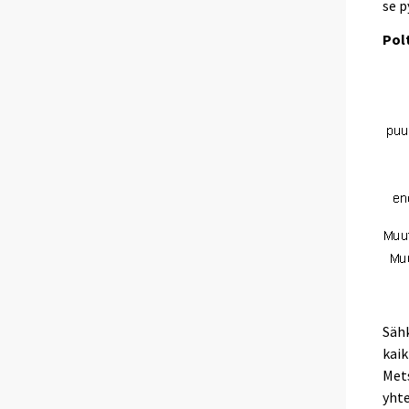
se p
Pol
Säh
kaik
Met
yht