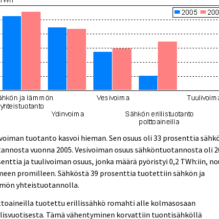
voiman tuotanto kasvoi hieman. Sen osuus oli 33 prosenttia sähk
tannosta vuonna 2005. Vesivoiman osuus sähköntuotannosta oli 2
enttia ja tuulivoiman osuus, jonka määrä pyöristyi 0,2 TWh:iin, no
een promilleen. Sähköstä 39 prosenttia tuotettiin sähkön ja
mön yhteistuotannolla.
toaineilla tuotettu erillissähkö romahti alle kolmasosaan
lisvuotisesta. Tämä vähentyminen korvattiin tuontisähköllä