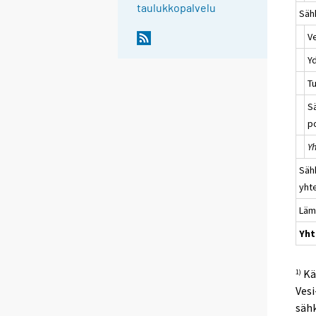
taulukkopalvelu
Sähk
V
Y
T
S
po
Y
Säh
yht
Läm
Yht
Kä
1)
Vesi
säh