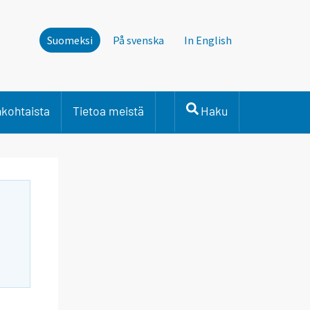
Suomeksi
På svenska
In English
nkohtaista
Tietoa meistä
Haku