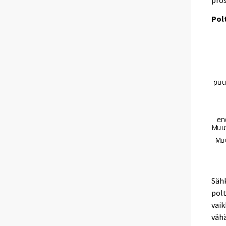
pros
Pol
Säh
polt
vai
vähä