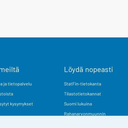
meiltä
Löydä nopeasti
 ja tietopalvelu
StatFin-tietokanta
stoista
Tilastotietokannat
sytyt kysymykset
Suomi lukuina
Rahanarvonmuunnin
Tulevat julkaisut