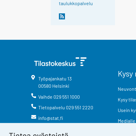
taulukkopalvelu
Kysy 
Työpajankatu
13
00580
Helsinki
Neuvonta
Vaihde
029 551 1000
Kysy tila
Tietopalvelu
029 551 2220
Usein ky
info@stat.fi
Medialle
Tietoa evästeistä