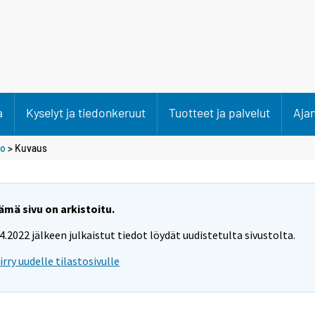
a
Kyselyt ja tiedonkeruut
Tuotteet ja palvelut
Aja
to
> Kuvaus
ämä sivu on arkistoitu.
.4.2022 jälkeen julkaistut tiedot löydät uudistetulta sivustolta.
iirry uudelle tilastosivulle