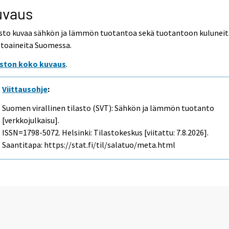
uvaus
asto kuvaa sähkön ja lämmön tuotantoa sekä tuotantoon kuluneit
ttoaineita Suomessa.
aston koko kuvaus
.
Viittausohje
:
Suomen virallinen tilasto (SVT): Sähkön ja lämmön tuotanto
[verkkojulkaisu].
ISSN=1798-5072. Helsinki: Tilastokeskus [viitattu: 7.8.2026].
Saantitapa: https://stat.fi/til/salatuo/meta.html