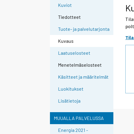
Kuviot
K
Tiedotteet
Til
pol
Tuote- ja palvelutarjonta
Til
Kuvaus
Laatuselosteet
Menetelmäselosteet
Käsitteet ja määritelmät
Luokitukset
Lisätietoja
MUUALLA PALVELUSSA
Energia 2021 -