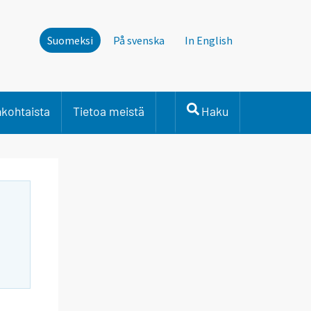
Suomeksi
På svenska
In English
nkohtaista
Tietoa meistä
Haku