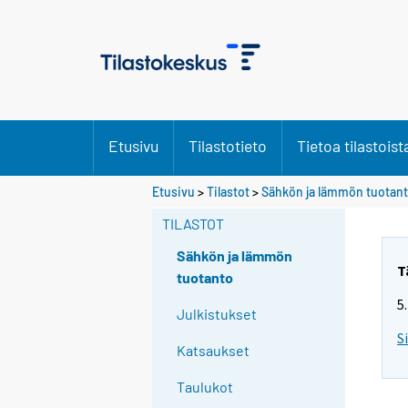
Etusivu
Tilastotieto
Tietoa tilastoist
Etusivu
>
Tilastot
>
Sähkön ja lämmön tuotan
TILASTOT
Sähkön ja lämmön
T
tuotanto
5
Julkistukset
S
Katsaukset
Taulukot