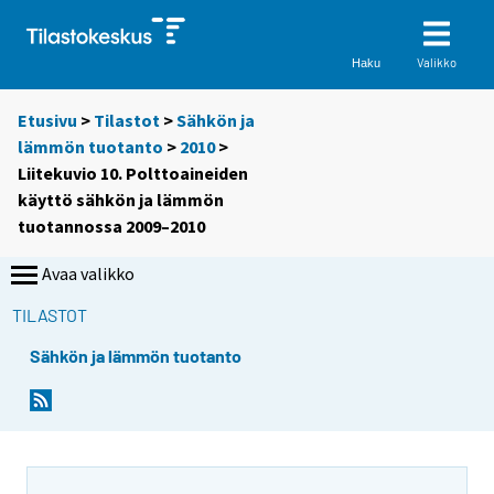
Valikko
Haku
Etusivu
>
Tilastot
>
Sähkön ja
lämmön tuotanto
>
2010
>
Liitekuvio 10. Polttoaineiden
käyttö sähkön ja lämmön
tuotannossa 2009–2010
Avaa valikko
TILASTOT
Sähkön ja lämmön tuotanto