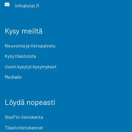
info@stat.fi
Kysy meiltä
Neuvonta ja tietopalvelu
Kysy tilastoista
Usein kysytyt kysymykset
Medialle
Löydä nopeasti
StatFin-tietokanta
Tilastotietokannat