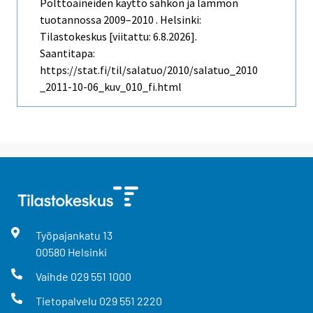
Polttoaineiden käyttö sähkön ja lämmön
tuotannossa 2009–2010 . Helsinki:
Tilastokeskus [viitattu: 6.8.2026].
Saantitapa:
https://stat.fi/til/salatuo/2010/salatuo_2010
_2011-10-06_kuv_010_fi.html
Työpajankatu
13
00580
Helsinki
Vaihde
029 551 1000
Tietopalvelu
029 551 2220