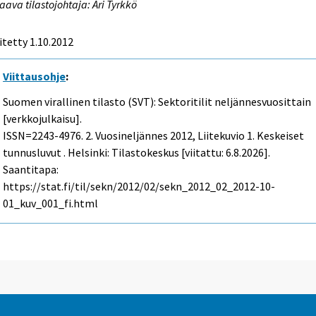
aava tilastojohtaja: Ari Tyrkkö
itetty 1.10.2012
Viittausohje
:
Suomen virallinen tilasto (SVT): Sektoritilit neljännesvuosittain
[verkkojulkaisu].
ISSN=2243-4976.
2. Vuosineljännes
2012, Liitekuvio 1. Keskeiset
tunnusluvut . Helsinki: Tilastokeskus [viitattu: 6.8.2026].
Saantitapa:
https://stat.fi/til/sekn/2012/02/sekn_2012_02_2012-10-
01_kuv_001_fi.html