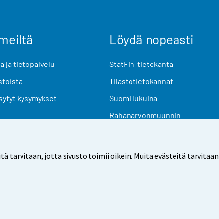
meiltä
Löydä nopeasti
 ja tietopalvelu
StatFin-tietokanta
stoista
Tilastotietokannat
sytyt kysymykset
Suomi lukuina
Rahanarvonmuunnin
Tulevat julkaisut
Tutkimusaineistot
arvitaan, jotta sivusto toimii oikein. Muita evästeitä tarvitaan
Käyttöehdot
Tietosuoja
Saavutettavuus
Tietoa sivu