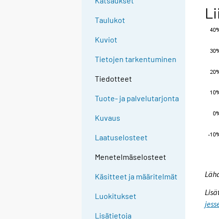
Katsaukset
Li
Taulukot
Kuviot
Tietojen tarkentuminen
Tiedotteet
Tuote- ja palvelutarjonta
Kuvaus
Laatuselosteet
Menetelmäselosteet
Lähd
Käsitteet ja määritelmät
Lisä
Luokitukset
jess
Lisätietoja