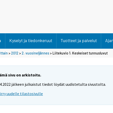
a
Kyselyt ja tiedonkeruut
Tuotteet ja palvelut
Aja
ittain
>
2012
>
2. vuosineljännes
> Liitekuvio 1. Keskeiset tunnusluvut
ämä sivu on arkistoitu.
.4.2022 jälkeen julkaistut tiedot löydät uudistetulta sivustolta.
iirry uudelle tilastosivulle