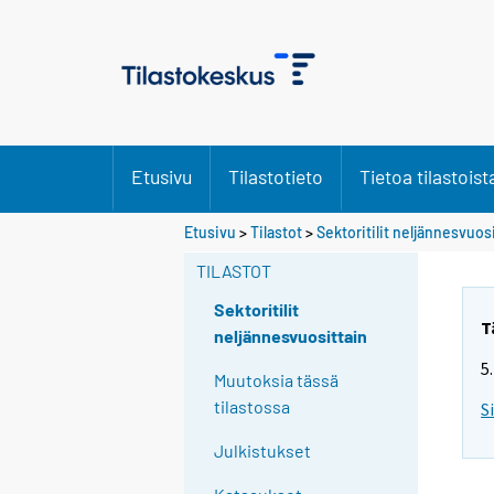
Etusivu
Tilastotieto
Tietoa tilastoist
Etusivu
>
Tilastot
>
Sektoritilit neljännesvuos
TILASTOT
Sektoritilit
T
neljännesvuosittain
5
Muutoksia tässä
tilastossa
S
Julkistukset