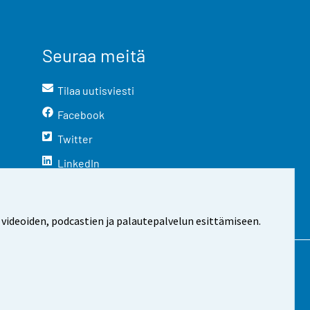
Seuraa meitä
Tilaa uutisviesti
Facebook
Twitter
LinkedIn
YouTube
Instagram
 videoiden, podcastien ja palautepalvelun esittämiseen.
stosta
Evästeasetukset