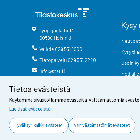
Kysy 
Työpajankatu
13
00580
Helsinki
Neuvonta
Vaihde
029 551 1000
Kysy tila
Tietopalvelu
029 551 2220
Usein ky
info@stat.fi
Medialle
Tietoa evästeistä
Käytämme sivustollamme evästeitä. Välttämättömiä evästeitä t
Lue lisää evästeistä.
Yhteystiedot
Palaute
Hyväksyn kaikki evästeet
Vain välttämättömät evästeet