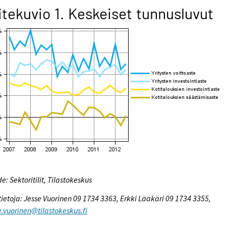
itekuvio 1. Keskeiset tunnusluvut
e: Sektoritilit, Tilastokeskus
tietoja: Jesse Vuorinen 09 1734 3363, Erkki Lääkäri 09 1734 3355,
e.vuorinen@tilastokeskus.fi