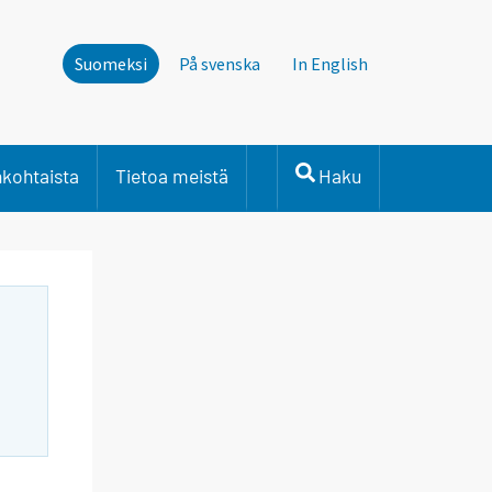
Suomeksi
På svenska
In English
nkohtaista
Tietoa meistä
Haku