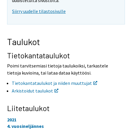
o
o
uudistetulta sivustolta.
i
i
Siirry uudelle tilastosivulle
s
s
e
e
e
e
n
n
p
p
Taulukot
a
a
l
l
v
v
Tietokantataulukot
e
e
l
l
Poimi tarvitsemiasi tietoja taulukoiksi, tarkastele
u
u
tietoja kuvioina, tai lataa dataa käyttöösi.
u
u
n
n
Tietokantataulukot ja niiden muuttujat
.
.
Arkistoidut taulukot
Liitetaulukot
2021
4. vuosineljännes