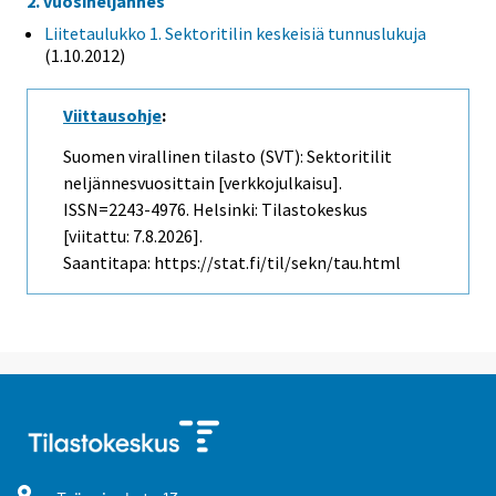
2. vuosineljännes
Liitetaulukko 1. Sektoritilin keskeisiä tunnuslukuja
(1.10.2012)
Viittausohje
:
Suomen virallinen tilasto (SVT): Sektoritilit
neljännesvuosittain [verkkojulkaisu].
ISSN=2243-4976. Helsinki: Tilastokeskus
[viitattu: 7.8.2026].
Saantitapa: https://stat.fi/til/sekn/tau.html