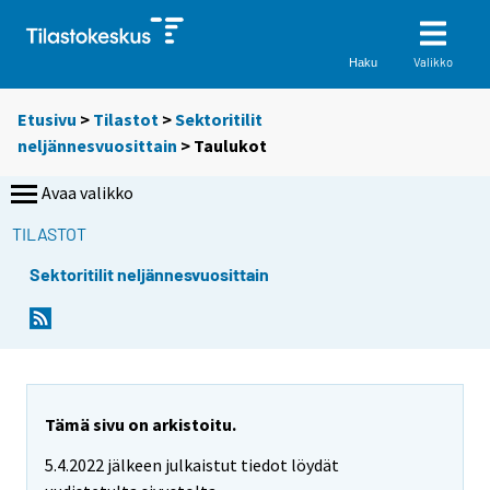
Valikko
Haku
Etusivu
>
Tilastot
>
Sektoritilit
neljännesvuosittain
> Taulukot
Avaa valikko
TILASTOT
Sektoritilit neljännesvuosittain
S
S
i
i
i
i
r
r
r
r
y
y
Tämä sivu on arkistoitu.
t
t
5.4.2022 jälkeen julkaistut tiedot löydät
t
t