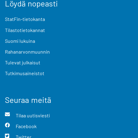
Löydä nopeasti
StatFin-tietokanta
Tilastotietokannat
Suomi lukuina
Rahanarvonmuunnin
Tulevat julkaisut
Tutkimusaineistot
Seuraa meitä
Tilaa uutisviesti
Facebook
Twitter