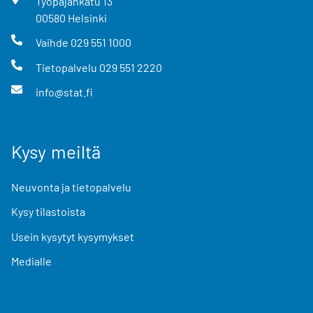
Työpajankatu
13
00580
Helsinki
Vaihde
029 551 1000
Tietopalvelu
029 551 2220
info@stat.fi
Kysy meiltä
Neuvonta ja tietopalvelu
Kysy tilastoista
Usein kysytyt kysymykset
Medialle