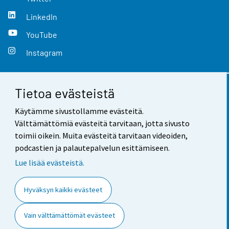
LinkedIn
YouTube
Instagram
Tietoa evästeistä
Yhteystiedot
Käytämme sivustollamme evästeitä.
Palaute
Välttämättömiä evästeitä tarvitaan, jotta sivusto
toimii oikein. Muita evästeitä tarvitaan videoiden,
Käyttöehdot
podcastien ja palautepalvelun esittämiseen.
Tietosuoja
Lue lisää evästeistä.
Saavutettavuus
Hyväksyn kaikki evästeet
Tietoa sivustosta
Vain välttämättömät evästeet
Evästeasetukset