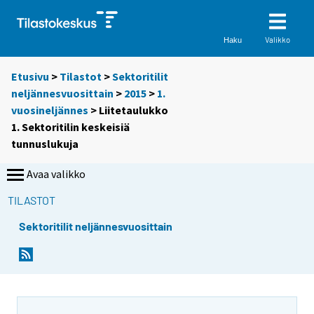
Valikko
Haku
Etusivu
>
Tilastot
>
Sektoritilit
neljännesvuosittain
>
2015
>
1.
vuosineljännes
> Liitetaulukko
1. Sektoritilin keskeisiä
tunnuslukuja
Avaa valikko
TILASTOT
Sektoritilit neljännesvuosittain