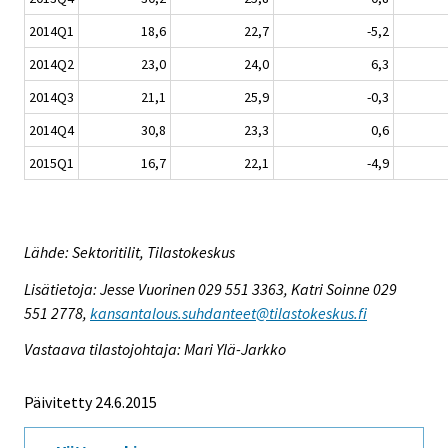
2014Q1
18,6
22,7
-5,2
2014Q2
23,0
24,0
6,3
2014Q3
21,1
25,9
-0,3
2014Q4
30,8
23,3
0,6
2015Q1
16,7
22,1
-4,9
Lähde: Sektoritilit, Tilastokeskus
Lisätietoja: Jesse Vuorinen 029 551 3363, Katri Soinne 029
551 2778,
kansantalous.suhdanteet@tilastokeskus.fi
Vastaava tilastojohtaja: Mari Ylä-Jarkko
Päivitetty 24.6.2015