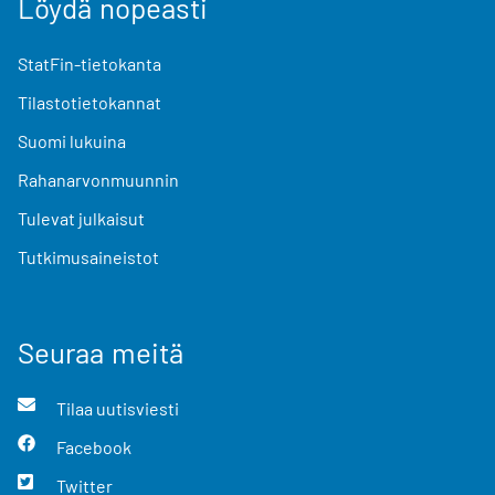
Löydä nopeasti
StatFin-tietokanta
Tilastotietokannat
Suomi lukuina
Rahanarvonmuunnin
Tulevat julkaisut
Tutkimusaineistot
Seuraa meitä
Tilaa uutisviesti
Facebook
Twitter