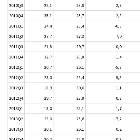
2010Q3
22,1
28,9
2,8
2010Q4
35,1
25,7
2,3
2011Q1
24,4
25,4
-0,3
2011Q2
27,7
27,3
7,0
2011Q3
21,8
29,7
0,0
2011Q4
32,7
28,8
1,4
2012Q1
20,7
26,1
-5,8
2012Q2
23,0
28,4
9,3
2012Q3
18,9
30,0
1,1
2012Q4
29,7
28,8
0,3
2013Q1
18,0
25,1
-1,7
2013Q2
23,0
25,6
7,2
2013Q3
20,1
26,1
0,2
2013Q4
30,2
25,8
0,8