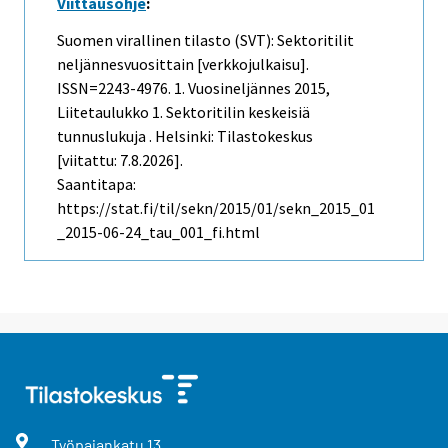
Viittausohje
:
Suomen virallinen tilasto (SVT): Sektoritilit
neljännesvuosittain [verkkojulkaisu].
ISSN=2243-4976.
1. Vuosineljännes
2015,
Liitetaulukko 1. Sektoritilin keskeisiä
tunnuslukuja . Helsinki: Tilastokeskus
[viitattu: 7.8.2026].
Saantitapa:
https://stat.fi/til/sekn/2015/01/sekn_2015_01
_2015-06-24_tau_001_fi.html
Työpajankatu
13