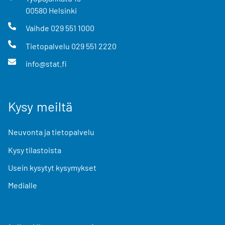
00580
Helsinki
Vaihde
029 551 1000
Tietopalvelu
029 551 2220
info@stat.fi
Kysy meiltä
Neuvonta ja tietopalvelu
Kysy tilastoista
Usein kysytyt kysymykset
Medialle