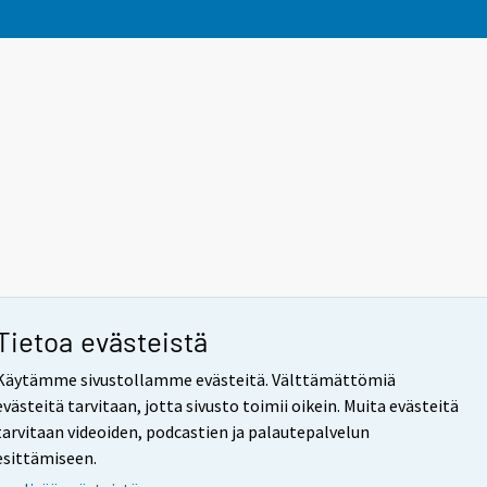
Tietoa evästeistä
Käytämme sivustollamme evästeitä. Välttämättömiä
evästeitä tarvitaan, jotta sivusto toimii oikein. Muita evästeitä
tarvitaan videoiden, podcastien ja palautepalvelun
esittämiseen.