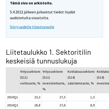
Tämä sivu on arkistoitu.
5.4.2022 jälkeen julkaistut tiedot löydät
uudistetulta sivustolta.
Siirry uudelle tilastosivulle
Liitetaulukko 1. Sektoritilin
keskeisiä tunnuslukuja
Yrityssektorin
Yrityssektorin
Kotitaloussektorin
Kotitalo
(S11)
(S11)
(S14)
(S14)
voittoaste, %
investointiaste,
säästämisaste, %
investoi
%
2010Q1
23,3
27,3
1,3
2010Q2
28,8
27,6
8,9