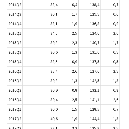
2014Q2
38,4
0,4
138,4
-0,7
2014Q3
36,1
1,7
129,9
0,6
2014Q4
38,1
1,9
136,8
0,9
2015Q1
34,5
2,5
124,0
2,0
2015Q2
39,3
2,3
140,7
1,7
2015Q3
36,6
1,3
131,0
0,9
2015Q4
38,5
0,9
137,5
0,5
2016Q1
35,4
2,6
127,6
2,9
2016Q2
39,8
1,3
142,5
1,3
2016Q3
36,9
0,8
132,1
0,8
2016Q4
39,4
2,5
141,1
2,6
2017Q1
36,0
1,5
128,5
0,7
2017Q2
40,6
1,9
144,4
1,3
2017Q3
38,1
3,3
135,8
2,9