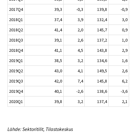
2017Q4
39,3
-0,3
139,8
-0,9
2018Q1
37,4
3,9
132,4
3,0
2018Q2
41,4
2,0
145,7
0,9
2018Q3
39,1
2,6
137,2
1,0
2018Q4
41,1
4,5
143,8
2,9
2019Q1
38,5
3,2
134,6
1,6
2019Q2
43,0
4,1
149,5
2,6
2019Q3
42,0
7,4
145,8
6,2
2019Q4
40,1
-2,6
138,6
-3,6
2020Q1
39,8
3,2
137,4
2,1
Lähde: Sektoritilit, Tilastokeskus