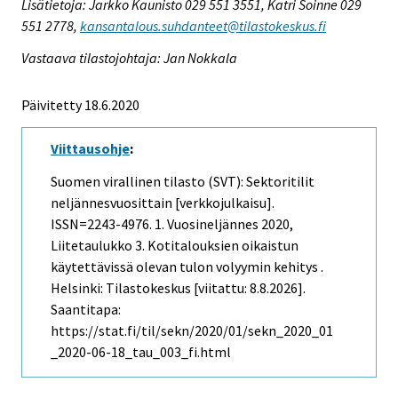
Lisätietoja: Jarkko Kaunisto 029 551 3551, Katri Soinne 029
551 2778,
kansantalous.suhdanteet@tilastokeskus.fi
Vastaava tilastojohtaja: Jan Nokkala
Päivitetty 18.6.2020
Viittausohje
:
Suomen virallinen tilasto (SVT): Sektoritilit
neljännesvuosittain [verkkojulkaisu].
ISSN=2243-4976.
1. Vuosineljännes
2020,
Liitetaulukko 3. Kotitalouksien oikaistun
käytettävissä olevan tulon volyymin kehitys .
Helsinki: Tilastokeskus [viitattu: 8.8.2026].
Saantitapa:
https://stat.fi/til/sekn/2020/01/sekn_2020_01
_2020-06-18_tau_003_fi.html