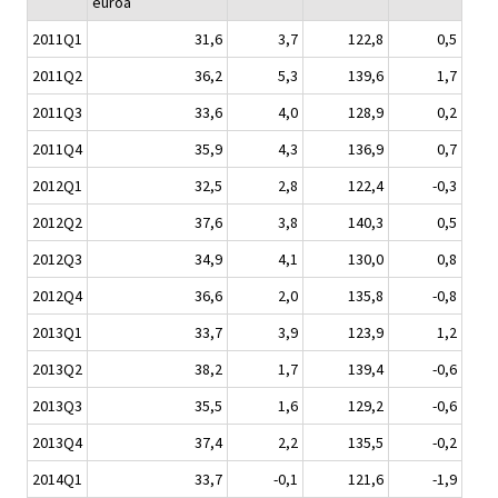
euroa
2011Q1
31,6
3,7
122,8
0,5
2011Q2
36,2
5,3
139,6
1,7
2011Q3
33,6
4,0
128,9
0,2
2011Q4
35,9
4,3
136,9
0,7
2012Q1
32,5
2,8
122,4
-0,3
2012Q2
37,6
3,8
140,3
0,5
2012Q3
34,9
4,1
130,0
0,8
2012Q4
36,6
2,0
135,8
-0,8
2013Q1
33,7
3,9
123,9
1,2
2013Q2
38,2
1,7
139,4
-0,6
2013Q3
35,5
1,6
129,2
-0,6
2013Q4
37,4
2,2
135,5
-0,2
2014Q1
33,7
-0,1
121,6
-1,9