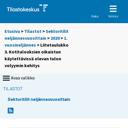
Valikko
Haku
Etusivu
>
Tilastot
>
Sektoritilit
neljännesvuosittain
>
2020
>
1.
vuosineljännes
> Liitetaulukko
3. Kotitalouksien oikaistun
käytettävissä olevan tulon
volyymin kehitys
Avaa valikko
TILASTOT
Sektoritilit neljännesvuosittain