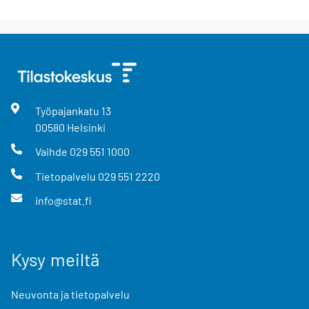
Työpajankatu
13
00580
Helsinki
Vaihde
029 551 1000
Tietopalvelu
029 551 2220
info@stat.fi
Kysy meiltä
Neuvonta ja tietopalvelu