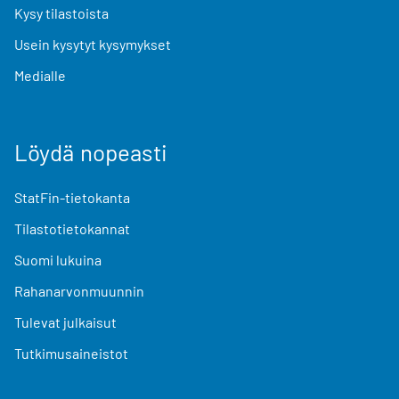
Kysy tilastoista
Usein kysytyt kysymykset
Medialle
Löydä nopeasti
StatFin-tietokanta
Tilastotietokannat
Suomi lukuina
Rahanarvonmuunnin
Tulevat julkaisut
Tutkimusaineistot