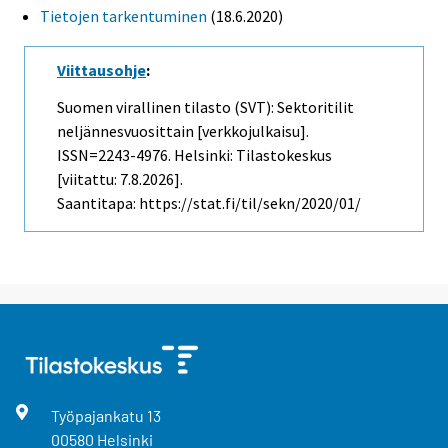
Tietojen tarkentuminen
(18.6.2020)
Viittausohje
:
Suomen virallinen tilasto (SVT): Sektoritilit
neljännesvuosittain [verkkojulkaisu].
ISSN=2243-4976. Helsinki: Tilastokeskus
[viitattu: 7.8.2026].
Saantitapa: https://stat.fi/til/sekn/2020/01/
Työpajankatu
13
00580
Helsinki