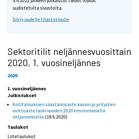
5.4.2022 jälkeen julkaistut tiedot löydät
uudistetulta sivustolta.
Siirry uudelle tilastosivulle
Sektoritilit neljännesvuosittain
2020,
1. vuosineljännes
2020
1. vuosineljännes
Julkistukset
Kotitalouksien säästämisaste kasvoi ja yritysten
voittoaste laski vuoden 2020 ensimmäisellä
neljänneksellä
(18.6.2020)
Taulukot
Liitetaulukot