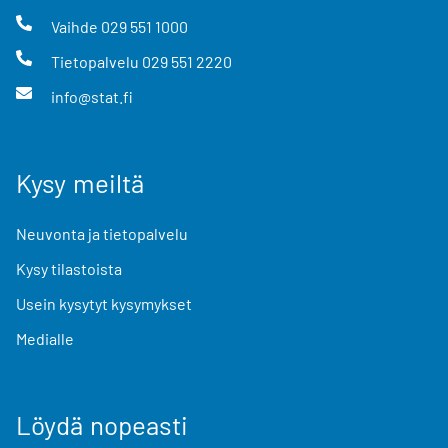
Vaihde
029 551 1000
Tietopalvelu
029 551 2220
info@stat.fi
Kysy meiltä
Neuvonta ja tietopalvelu
Kysy tilastoista
Usein kysytyt kysymykset
Medialle
Löydä nopeasti