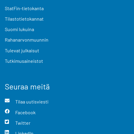
StatFin-tietokanta
Tilastotietokannat
Suomi lukuina
Rahanarvonmuunnin
Tulevat julkaisut
Tutkimusaineistot
Seuraa meitä
Tilaa uutisviesti
Facebook
Twitter
LinkedIn