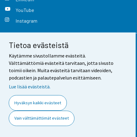
YouTube
Instagram
Tietoa evästeistä
Yhteystiedot
Käytämme sivustollamme evästeitä.
Palaute
Välttämättömiä evästeitä tarvitaan, jotta sivusto
toimii oikein. Muita evästeitä tarvitaan videoiden,
Käyttöehdot
podcastien ja palautepalvelun esittämiseen.
Tietosuoja
Lue lisää evästeistä.
Saavutettavuus
Hyväksyn kaikki evästeet
Tietoa sivustosta
Vain välttämättömät evästeet
Evästeasetukset