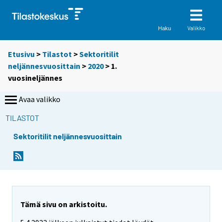
Valikko
Haku
Etusivu
>
Tilastot
>
Sektoritilit
neljännesvuosittain
>
2020
>
1.
vuosineljännes
Avaa valikko
TILASTOT
Sektoritilit neljännesvuosittain
Tämä sivu on arkistoitu.