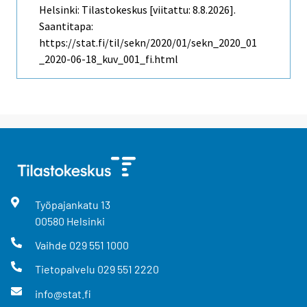
Helsinki: Tilastokeskus [viitattu: 8.8.2026].
Saantitapa:
https://stat.fi/til/sekn/2020/01/sekn_2020_01
_2020-06-18_kuv_001_fi.html
Työpajankatu
13
00580
Helsinki
Vaihde
029 551 1000
Tietopalvelu
029 551 2220
info@stat.fi