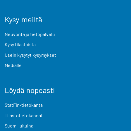
Kysy meiltä
Neuvonta ja tietopalvelu
Kysy tilastoista
Usein kysytyt kysymykset
Medialle
Löydä nopeasti
StatFin-tietokanta
Tilastotietokannat
Suomi lukuina