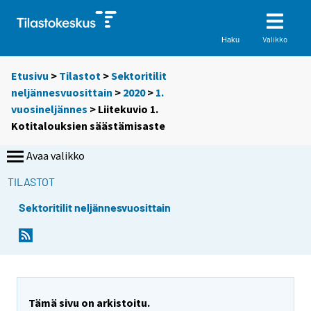
Valikko
Haku
Etusivu
>
Tilastot
>
Sektoritilit
neljännesvuosittain
>
2020
>
1.
vuosineljännes
> Liitekuvio 1.
Kotitalouksien säästämisaste
Avaa valikko
TILASTOT
Sektoritilit neljännesvuosittain
Tämä sivu on arkistoitu.