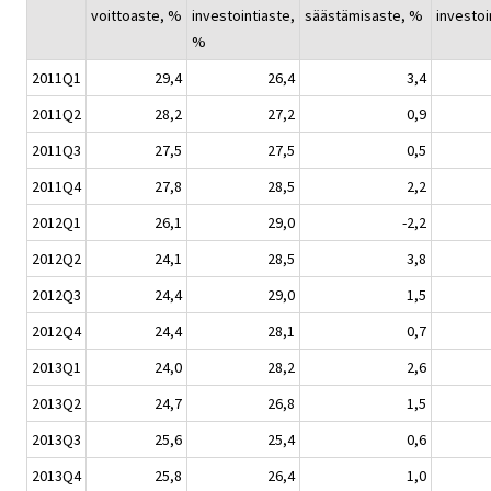
voittoaste, %
investointiaste,
säästämisaste, %
investoi
%
2011Q1
29,4
26,4
3,4
2011Q2
28,2
27,2
0,9
2011Q3
27,5
27,5
0,5
2011Q4
27,8
28,5
2,2
2012Q1
26,1
29,0
-2,2
2012Q2
24,1
28,5
3,8
2012Q3
24,4
29,0
1,5
2012Q4
24,4
28,1
0,7
2013Q1
24,0
28,2
2,6
2013Q2
24,7
26,8
1,5
2013Q3
25,6
25,4
0,6
2013Q4
25,8
26,4
1,0