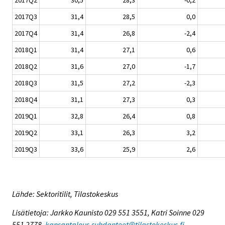
2017Q3
31,4
28,5
0,0
2017Q4
31,4
26,8
-2,4
2018Q1
31,4
27,1
0,6
2018Q2
31,6
27,0
-1,7
2018Q3
31,5
27,2
-2,3
2018Q4
31,1
27,3
0,3
2019Q1
32,8
26,4
0,8
2019Q2
33,1
26,3
3,2
2019Q3
33,6
25,9
2,6
Lähde: Sektoritilit, Tilastokeskus
Lisätietoja: Jarkko Kaunisto 029 551 3551, Katri Soinne 029
551 2778,
kansantalous.suhdanteet@tilastokeskus.fi