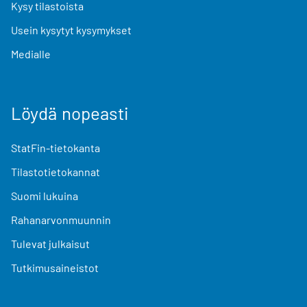
Kysy tilastoista
Usein kysytyt kysymykset
Medialle
Löydä nopeasti
StatFin-tietokanta
Tilastotietokannat
Suomi lukuina
Rahanarvonmuunnin
Tulevat julkaisut
Tutkimusaineistot