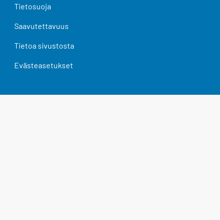
Tietosuoja
Saavutettavuus
Tietoa sivustosta
Evästeasetukset