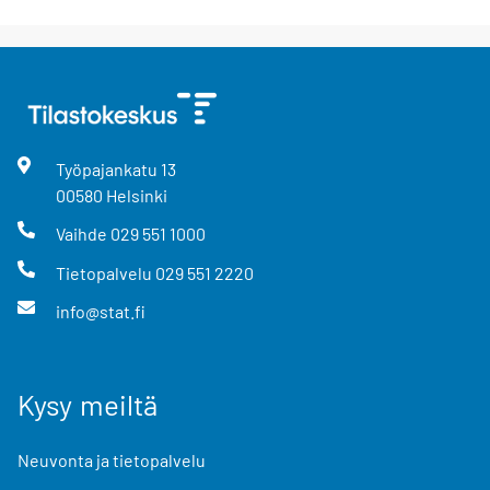
Työpajankatu
13
00580
Helsinki
Vaihde
029 551 1000
Tietopalvelu
029 551 2220
info@stat.fi
Kysy meiltä
Neuvonta ja tietopalvelu