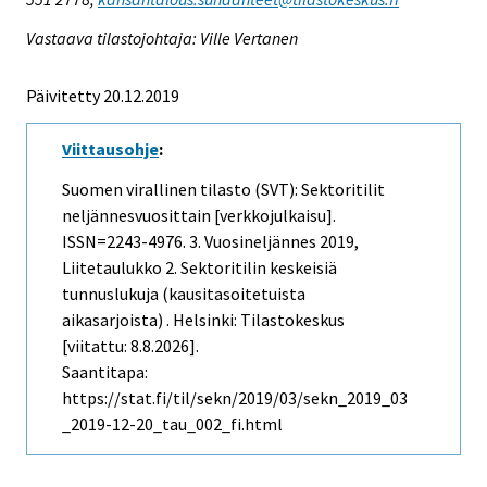
Vastaava tilastojohtaja: Ville Vertanen
Päivitetty 20.12.2019
Viittausohje
:
Suomen virallinen tilasto (SVT): Sektoritilit
neljännesvuosittain [verkkojulkaisu].
ISSN=2243-4976.
3. Vuosineljännes
2019,
Liitetaulukko 2. Sektoritilin keskeisiä
tunnuslukuja (kausitasoitetuista
aikasarjoista) . Helsinki: Tilastokeskus
[viitattu: 8.8.2026].
Saantitapa:
https://stat.fi/til/sekn/2019/03/sekn_2019_03
_2019-12-20_tau_002_fi.html