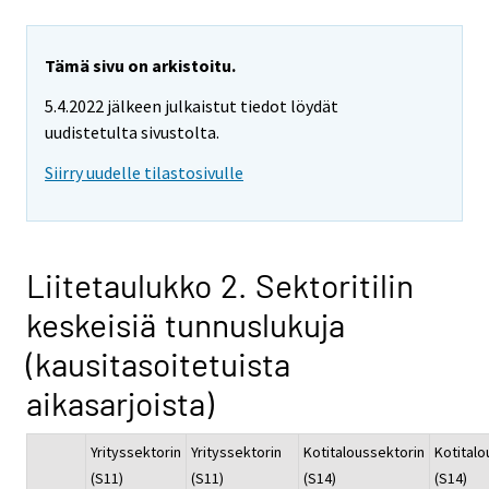
Tämä sivu on arkistoitu.
5.4.2022 jälkeen julkaistut tiedot löydät
uudistetulta sivustolta.
Siirry uudelle tilastosivulle
Liitetaulukko 2. Sektoritilin
keskeisiä tunnuslukuja
(kausitasoitetuista
aikasarjoista)
Yrityssektorin
Yrityssektorin
Kotitaloussektorin
Kotitalo
(S11)
(S11)
(S14)
(S14)