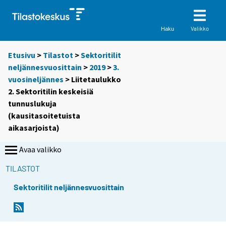
Valikko
Haku
Etusivu
>
Tilastot
>
Sektoritilit
neljännesvuosittain
>
2019
>
3.
vuosineljännes
> Liitetaulukko
2. Sektoritilin keskeisiä
tunnuslukuja
(kausitasoitetuista
aikasarjoista)
Avaa valikko
TILASTOT
Sektoritilit neljännesvuosittain