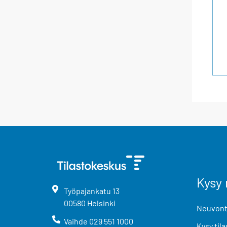
Kysy 
Työpajankatu
13
00580
Helsinki
Neuvonta
Vaihde
029 551 1000
Kysy tila