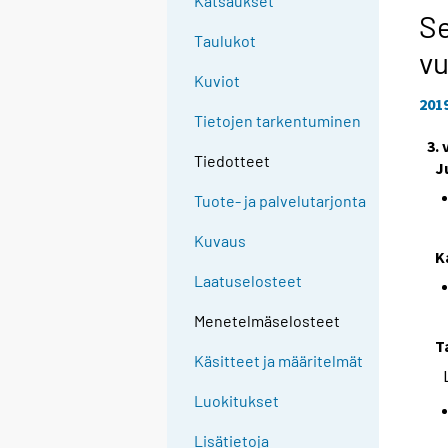
Katsaukset
Se
Taulukot
vu
Kuviot
201
Tietojen tarkentuminen
3.
Tiedotteet
J
Tuote- ja palvelutarjonta
Kuvaus
K
Laatuselosteet
Menetelmäselosteet
T
Käsitteet ja määritelmät
Luokitukset
Lisätietoja