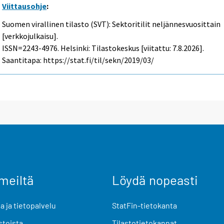
Viittausohje
:
Suomen virallinen tilasto (SVT): Sektoritilit neljännesvuosittain
[verkkojulkaisu].
ISSN=2243-4976. Helsinki: Tilastokeskus [viitattu: 7.8.2026].
Saantitapa: https://stat.fi/til/sekn/2019/03/
meiltä
Löydä nopeasti
 ja tietopalvelu
StatFin-tietokanta
stoista
Tilastotietokannat