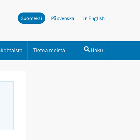
Suomeksi
På svenska
In English
nkohtaista
Tietoa meistä
Haku