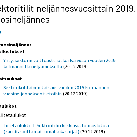
ktoritilit neljännesvuosittain 2019
osineljännes
9
 vuosineljännes
ulkistukset
Yrityssektorin voittoaste jatkoi kasvuaan vuoden 2019
kolmannella neljänneksellä
(20.12.2019)
atsaukset
Sektorikohtainen katsaus vuoden 2019 kolmannen
vuosineljänneksen tietoihin
(20.12.2019)
aulukot
Liitetaulukot
Liitetaulukko 1. Sektoritilin keskeisiä tunnuslukuja
(kausitasoittamattomat aikasarjat)
(20.12.2019)