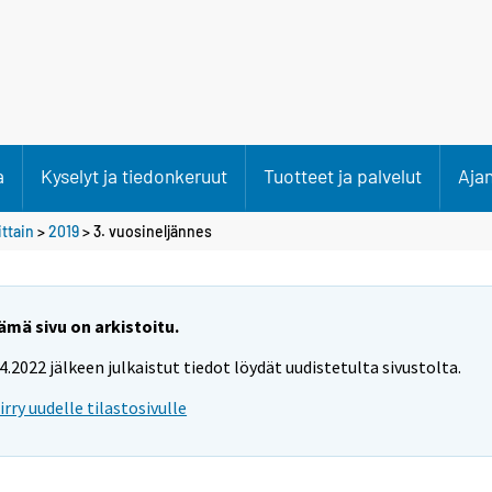
a
Kyselyt ja tiedonkeruut
Tuotteet ja palvelut
Aja
ittain
>
2019
>
3. vuosineljännes
ämä sivu on arkistoitu.
.4.2022 jälkeen julkaistut tiedot löydät uudistetulta sivustolta.
iirry uudelle tilastosivulle