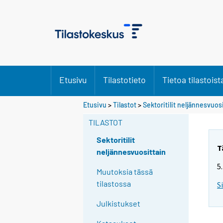
Etusivu
Tilastotieto
Tietoa tilastoist
Etusivu
>
Tilastot
>
Sektoritilit neljännesvuos
TILASTOT
Sektoritilit
T
neljännesvuosittain
5
Muutoksia tässä
tilastossa
S
Julkistukset