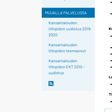
MUUALLA PALVELUSSA
Kansantalouden
K
tilinpidon uudistus 2019-
2020
Kansantalouden
tilinpidon teemasivut
Kansantalouden
tilinpidon EKT 2010 -
uudistus
L
T