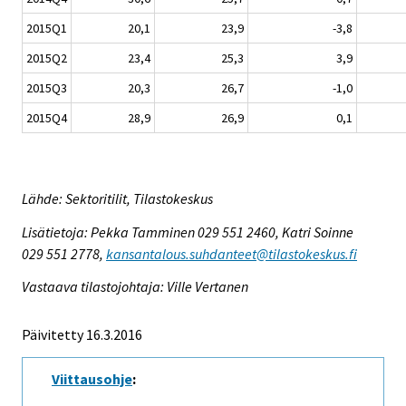
2015Q1
20,1
23,9
-3,8
2015Q2
23,4
25,3
3,9
2015Q3
20,3
26,7
-1,0
2015Q4
28,9
26,9
0,1
Lähde: Sektoritilit, Tilastokeskus
Lisätietoja: Pekka Tamminen 029 551 2460, Katri Soinne
029 551 2778,
kansantalous.suhdanteet@tilastokeskus.fi
Vastaava tilastojohtaja: Ville Vertanen
Päivitetty 16.3.2016
Viittausohje
: