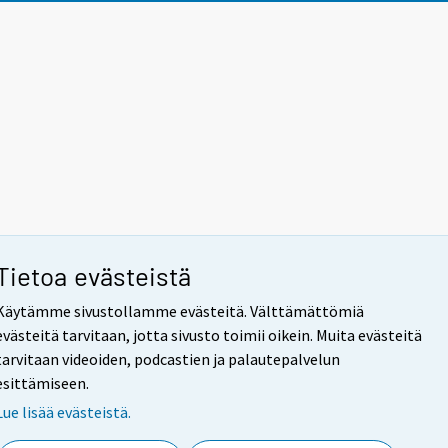
Tietoa evästeistä
Käytämme sivustollamme evästeitä. Välttämättömiä
evästeitä tarvitaan, jotta sivusto toimii oikein. Muita evästeitä
tarvitaan videoiden, podcastien ja palautepalvelun
esittämiseen.
Lue lisää evästeistä.