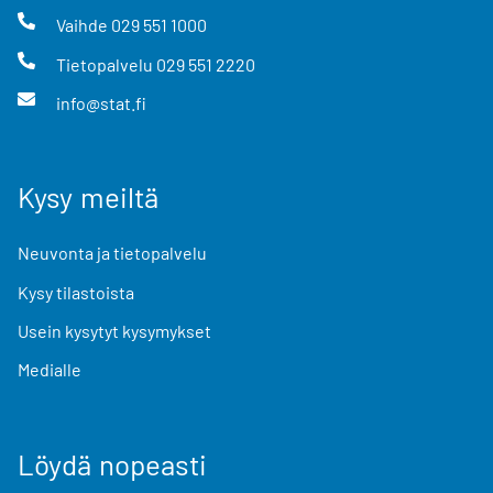
Vaihde
029 551 1000
Tietopalvelu
029 551 2220
info@stat.fi
Kysy meiltä
Neuvonta ja tietopalvelu
Kysy tilastoista
Usein kysytyt kysymykset
Medialle
Löydä nopeasti