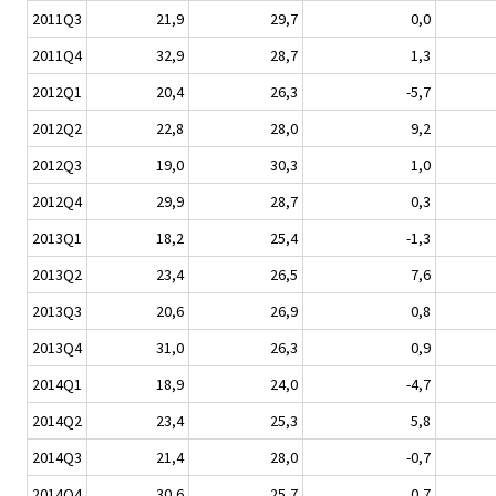
2011Q3
21,9
29,7
0,0
2011Q4
32,9
28,7
1,3
2012Q1
20,4
26,3
-5,7
2012Q2
22,8
28,0
9,2
2012Q3
19,0
30,3
1,0
2012Q4
29,9
28,7
0,3
2013Q1
18,2
25,4
-1,3
2013Q2
23,4
26,5
7,6
2013Q3
20,6
26,9
0,8
2013Q4
31,0
26,3
0,9
2014Q1
18,9
24,0
-4,7
2014Q2
23,4
25,3
5,8
2014Q3
21,4
28,0
-0,7
2014Q4
30,6
25,7
0,7