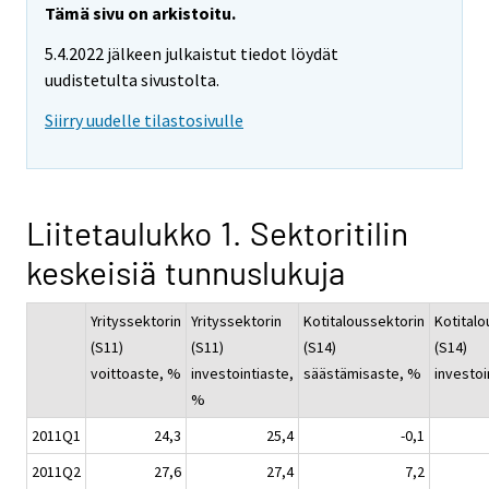
Tämä sivu on arkistoitu.
5.4.2022 jälkeen julkaistut tiedot löydät
uudistetulta sivustolta.
Siirry uudelle tilastosivulle
Liitetaulukko 1. Sektoritilin
keskeisiä tunnuslukuja
Yrityssektorin
Yrityssektorin
Kotitaloussektorin
Kotitalo
(S11)
(S11)
(S14)
(S14)
voittoaste, %
investointiaste,
säästämisaste, %
investoi
%
2011Q1
24,3
25,4
-0,1
2011Q2
27,6
27,4
7,2