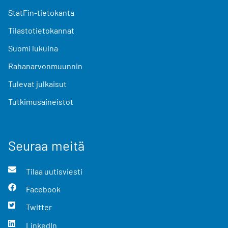
StatFin-tietokanta
Tilastotietokannat
Suomi lukuina
Rahanarvonmuunnin
Tulevat julkaisut
Tutkimusaineistot
Seuraa meitä
Tilaa uutisviesti
Facebook
Twitter
LinkedIn