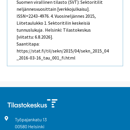
Suomen virallinen tilasto (SVT): Sektoritilit
neljännesvuosittain [verkkojulkaisu].
ISSN=2243-4976.
4. Vuosineljännes
2015,
Liitetaulukko 1. Sektoritilin keskeisiä
tunnuslukuja . Helsinki: Tilastokeskus
[viitattu: 6.8.2026].
Saantitapa:
https://stat.fi/til/sekn/2015/04/sekn_2015_04
_2016-03-16_tau_001_fi.html
Työpajankatu
13
00580
Helsinki