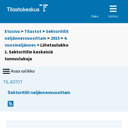
Valikko
Haku
Etusivu
>
Tilastot
>
Sektoritilit
neljännesvuosittain
>
2015
>
4.
vuosineljännes
> Liitetaulukko
1. Sektoritilin keskeisiä
tunnuslukuja
Avaa valikko
TILASTOT
Sektoritilit neljännesvuosittain