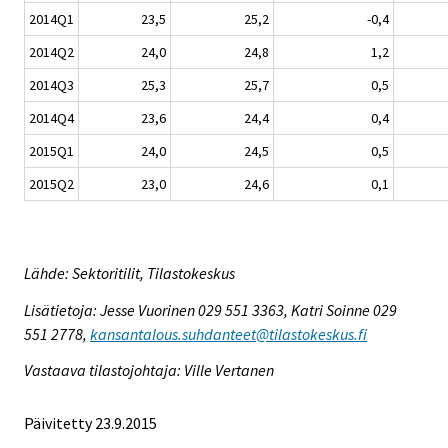
2014Q1
23,5
25,2
-0,4
2014Q2
24,0
24,8
1,2
2014Q3
25,3
25,7
0,5
2014Q4
23,6
24,4
0,4
2015Q1
24,0
24,5
0,5
2015Q2
23,0
24,6
0,1
Lähde: Sektoritilit, Tilastokeskus
Lisätietoja: Jesse Vuorinen 029 551 3363, Katri Soinne 029
551 2778,
kansantalous.suhdanteet@tilastokeskus.fi
Vastaava tilastojohtaja: Ville Vertanen
Päivitetty 23.9.2015