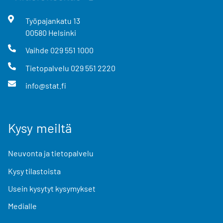
Työpajankatu
13
00580
Helsinki
Vaihde
029 551 1000
Tietopalvelu
029 551 2220
info@stat.fi
Kysy meiltä
Neuvonta ja tietopalvelu
Kysy tilastoista
Usein kysytyt kysymykset
Medialle