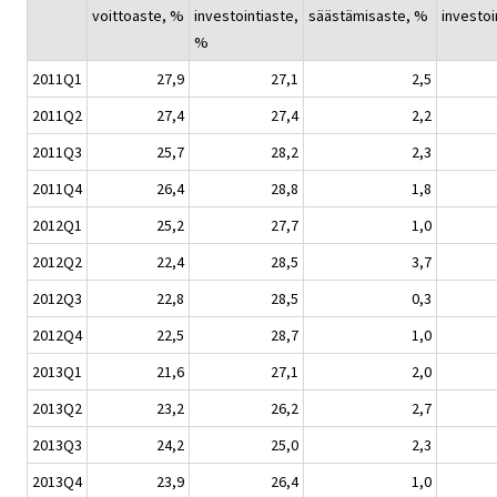
voittoaste, %
investointiaste,
säästämisaste, %
investoi
%
2011Q1
27,9
27,1
2,5
2011Q2
27,4
27,4
2,2
2011Q3
25,7
28,2
2,3
2011Q4
26,4
28,8
1,8
2012Q1
25,2
27,7
1,0
2012Q2
22,4
28,5
3,7
2012Q3
22,8
28,5
0,3
2012Q4
22,5
28,7
1,0
2013Q1
21,6
27,1
2,0
2013Q2
23,2
26,2
2,7
2013Q3
24,2
25,0
2,3
2013Q4
23,9
26,4
1,0