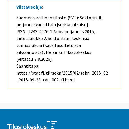
Viittausohje
:
Suomen virallinen tilasto (SVT): Sektoritilit
neljännesvuosittain [verkkojulkaisu].
ISSN=2243-4976.
2. Vuosineljännes
2015,
Liitetaulukko 2. Sektoritilin keskeisiä
tunnuslukuja (kausitasoitetuista
aikasarjoista) . Helsinki: Tilastokeskus
[viitattu: 7.8.2026].
Saantitapa:
https://stat.fi/til/sekn/2015/02/sekn_2015_02
_2015-09-23_tau_002_fi.html