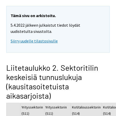
Tämä sivu on arkistoitu.
5.4.2022 jälkeen julkaistut tiedot löydät
uudistetulta sivustolta.
Siirry uudelle tilastosivulle
Liitetaulukko 2. Sektoritilin
keskeisiä tunnuslukuja
(kausitasoitetuista
aikasarjoista)
Yrityssektorin
Yrityssektorin
Kotitaloussektorin
Kotitalo
(S11)
(S11)
(S14)
(S14)