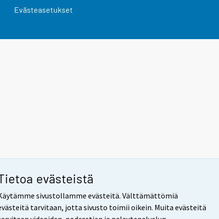
Evästeasetukset
Tietoa evästeistä
Käytämme sivustollamme evästeitä. Välttämättömiä
evästeitä tarvitaan, jotta sivusto toimii oikein. Muita evästeitä
tarvitaan videoiden, podcastien ja palautepalvelun