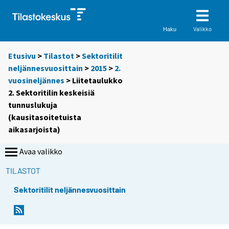
Valikko
Haku
Etusivu
>
Tilastot
>
Sektoritilit
neljännesvuosittain
>
2015
>
2.
vuosineljännes
> Liitetaulukko
2. Sektoritilin keskeisiä
tunnuslukuja
(kausitasoitetuista
aikasarjoista)
Avaa valikko
TILASTOT
Sektoritilit neljännesvuosittain