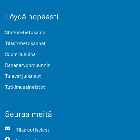
Löydä nopeasti
StatFin-tietokanta
Tilastotietokannat
Suomi lukuina
Rahanarvonmuunnin
Tulevat julkaisut
Tutkimusaineistot
Seuraa meitä
Tilaa uutisviesti