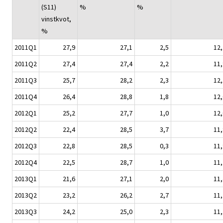
(S11)
%
%
vinstkvot,
%
2011Q1
27,9
27,1
2,5
12,
2011Q2
27,4
27,4
2,2
11,
2011Q3
25,7
28,2
2,3
12,
2011Q4
26,4
28,8
1,8
12,
2012Q1
25,2
27,7
1,0
12,
2012Q2
22,4
28,5
3,7
11,
2012Q3
22,8
28,5
0,3
11,
2012Q4
22,5
28,7
1,0
11,
2013Q1
21,6
27,1
2,0
11,
2013Q2
23,2
26,2
2,7
11,
2013Q3
24,2
25,0
2,3
11,