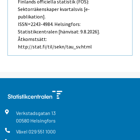
Finlands officiella statistik (FOS):
Sektorräkenskaper kvartalsvis [e-
publikation].
ISSN=2243-4984. Helsingfors:
Statistikcentralen [hänvisat: 9.8.2026].
Åtkomstsätt:
http://stat.fi/til/sekn/tau_sv.html
Verkstadsgatan
13
00580
Helsingfors
Växel
029 551 1000