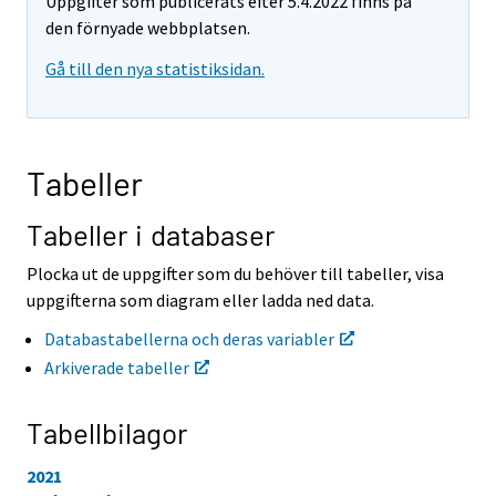
Uppgifter som publicerats efter 5.4.2022 finns på
a
a
r
r
den förnyade webbplatsen.
t
t
Gå till den nya statistiksidan.
i
i
l
l
l
l
e
e
n
n
Tabeller
a
a
n
n
n
n
Tabeller i databaser
a
a
n
n
Plocka ut de uppgifter som du behöver till tabeller, visa
t
t
uppgifterna som diagram eller ladda ned data.
j
j
Ã
Ã
Databastabellerna och deras variabler
¤
¤
Arkiverade tabeller
n
n
s
s
t
t
Tabellbilagor
.
.
2021