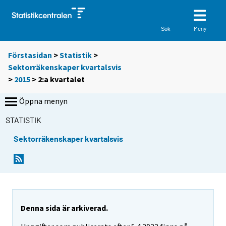
Meny
Sök
Förstasidan
>
Statistik
>
Sektorräkenskaper kvartalsvis
>
2015
>
2:a kvartalet
Öppna menyn
STATISTIK
Sektorräkenskaper kvartalsvis
Denna sida är arkiverad.