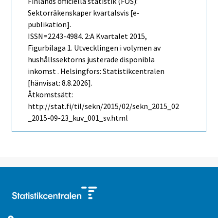
Finlands officiella statistik (FOS):
Sektorräkenskaper kvartalsvis [e-
publikation].
ISSN=2243-4984.
2:a Kvartalet
2015,
Figurbilaga 1. Utvecklingen i volymen av
hushållssektorns justerade disponibla
inkomst . Helsingfors: Statistikcentralen
[hänvisat: 8.8.2026].
Åtkomstsätt:
http://stat.fi/til/sekn/2015/02/sekn_2015_02
_2015-09-23_kuv_001_sv.html