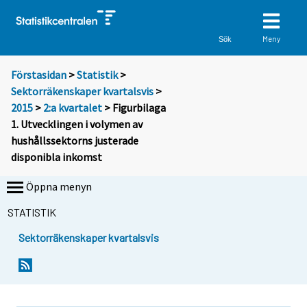
Meny
Sök
Förstasidan
>
Statistik
>
Sektorräkenskaper kvartalsvis
>
2015
>
2:a kvartalet
> Figurbilaga
1. Utvecklingen i volymen av
hushållssektorns justerade
disponibla inkomst
Öppna menyn
STATISTIK
Sektorräkenskaper kvartalsvis