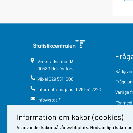
Fråg
Verkstadsgatan
13
00580
Helsingfors
Rådgivni
Växel
029 551 1000
Fråga om
Informationstjänst
029 551 2220
Vanliga f
info@stat.fi
För medi
Information om kakor (cookies)
Vi använder kakor på vår webbplats. Nödvändiga kakor beh