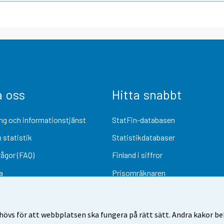
a oss
Hitta snabbt
ng och informationstjänst
StatFin-databasen
 statistik
Statistikdatabaser
rågor (FAQ)
Finland i siffror
a
Prisomräknaren
Kommande publiceringar
Undersökningsmaterial
övs för att webbplatsen ska fungera på rätt sätt. Andra kakor behö