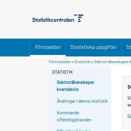
Förstasidan
Statistiska uppgifter
St
Förstasidan
>
Statistik
>
Sektorräkenskaper k
STATISTIK
Sektorräkenskaper
D
kvartalsvis
U
Ändringar i denna statistik
w
Kommande
G
offentliggöranden