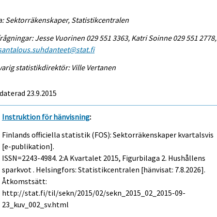
a: Sektorräkenskaper, Statistikcentralen
rågningar: Jesse Vuorinen 029 551 3363, Katri Soinne 029 551 2778,
antalous.suhdanteet@stat.fi
arig statistikdirektör: Ville Vertanen
daterad 23.9.2015
Instruktion för hänvisning
:
Finlands officiella statistik (FOS): Sektorräkenskaper kvartalsvis
[e-publikation].
ISSN=2243-4984.
2:a Kvartalet
2015, Figurbilaga 2. Hushållens
sparkvot . Helsingfors: Statistikcentralen [hänvisat: 7.8.2026].
Åtkomstsätt:
http://stat.fi/til/sekn/2015/02/sekn_2015_02_2015-09-
23_kuv_002_sv.html