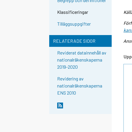
Begrepp och definitioner
Käll
Klassificeringar
Förf
Tilläggsuppgifter
kans
Ansv
RELATERADE SIDOR
Reviderat datainnehåll av
Upp
nationalräkenskaperna
2019-2020
Revidering av
nationalräkenskaperna
ENS 2010