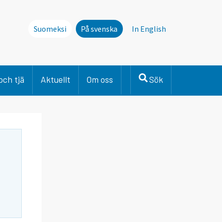
Suomeksi
På svenska
In English
och tjä
Aktuellt
Om oss
Sök