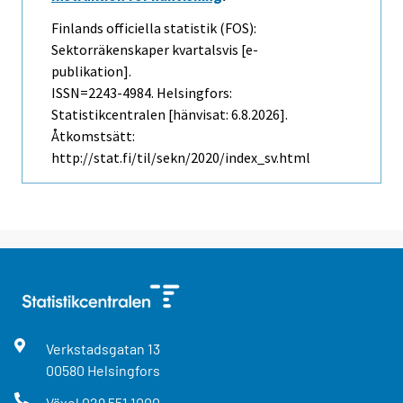
Finlands officiella statistik (FOS):
Sektorräkenskaper kvartalsvis [e-
publikation].
ISSN=2243-4984. Helsingfors:
Statistikcentralen [hänvisat: 6.8.2026].
Åtkomstsätt:
http://stat.fi/til/sekn/2020/index_sv.html
Verkstadsgatan
13
00580
Helsingfors
Växel
029 551 1000