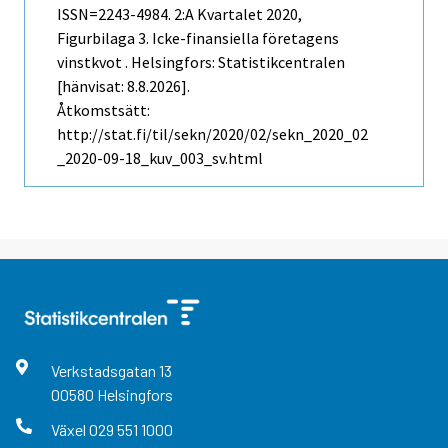
ISSN=2243-4984.
2:a Kvartalet
2020,
Figurbilaga 3. Icke-finansiella företagens
vinstkvot . Helsingfors: Statistikcentralen
[hänvisat: 8.8.2026].
Åtkomstsätt:
http://stat.fi/til/sekn/2020/02/sekn_2020_02
_2020-09-18_kuv_003_sv.html
Verkstadsgatan
13
00580
Helsingfors
Växel
029 551 1000