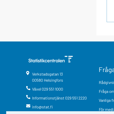
Fråg
Verkstadsgatan
13
00580
Helsingfors
Rådgivni
Växel
029 551 1000
Fråga om
Informationstjänst
029 551 2220
Vanliga f
info@stat.fi
För medi