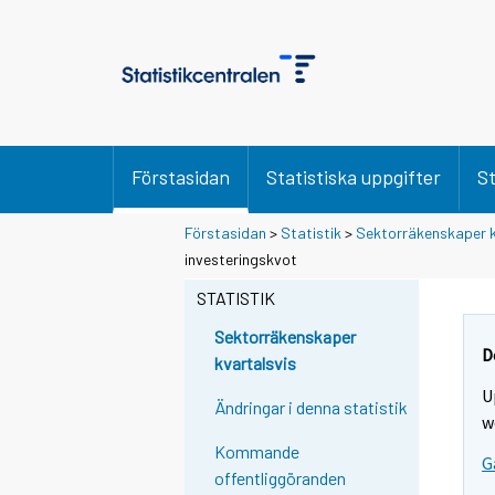
Förstasidan
Statistiska uppgifter
St
Förstasidan
>
Statistik
>
Sektorräkenskaper k
investeringskvot
STATISTIK
Sektorräkenskaper
D
kvartalsvis
U
Ändringar i denna statistik
w
Kommande
G
offentliggöranden