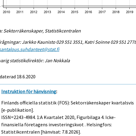
a: Sektorräkenskaper, Statistikcentralen
rågningar: Jarkko Kaunisto 029 551 3551, Katri Soinne 029 551 2778
antalous.suhdanteet@stat.fi
arig statistikdirektör: Jan Nokkala
daterad 18.6.2020
Instruktion för hänvisning
:
Finlands officiella statistik (FOS): Sektorräkenskaper kvartalsvis
[e-publikation].
ISSN=2243-4984.
1:a Kvartalet
2020, Figurbilaga 4. Icke-
finansiella företagens investeringskvot . Helsingfors:
Statistikcentralen [hänvisat: 7.8.2026].