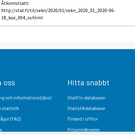
Åtkomstsätt:
http://stat.fi/til/sekn/2020/01/sekn_2020_01_2020-06-
18_kuv_004_sv.html
a oss
Hitta snabbt
ng och informationstjänst
StatFin-databasen
 statistik
Statistikdatabaser
rågor (FAQ)
Finland i siffror
a
Prisomräknaren