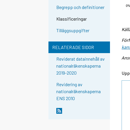
Begrepp och definitioner
Klassificeringar
Käll
Tilläggsuppgifter
Förf
kans
RELATERADE SIDOR
Ansv
Reviderat datainnehåll av
nationalräkenskaperna
2019-2020
Upp
Revidering av
nationalräkenskaperna
ENS 2010