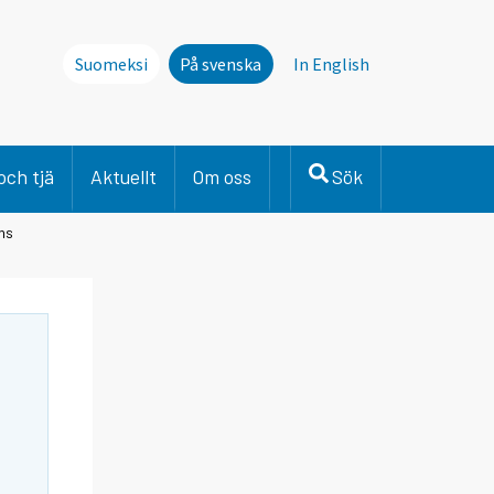
Suomeksi
På svenska
In English
och tjä
Aktuellt
Om oss
Sök
ens