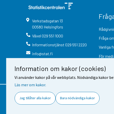
Fråg
Verkstadsgatan
13
00580
Helsingfors
Rådgivni
Växel
029 551 1000
Fråga om
Informationstjänst
029 551 2220
Vanliga f
info@stat.fi
För medi
Information om kakor (cookies)
Vi använder kakor på vår webbplats. Nödvändiga kakor beh
Läs mer om kakor.
Kontaktinformation
Respons
Jag tillåter alla kakor
Bara nödvändiga kakor