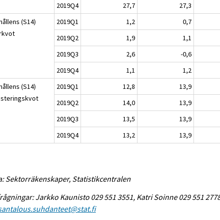
2019Q4
27,7
27,3
hållens (S14)
2019Q1
1,2
0,7
rkvot
2019Q2
1,9
1,1
2019Q3
2,6
-0,6
2019Q4
1,1
1,2
hållens (S14)
2019Q1
12,8
13,9
esteringskvot
2019Q2
14,0
13,9
2019Q3
13,5
13,9
2019Q4
13,2
13,9
a: Sektorräkenskaper, Statistikcentralen
rågningar: Jarkko Kaunisto 029 551 3551, Katri Soinne 029 551 2778
antalous.suhdanteet@stat.fi