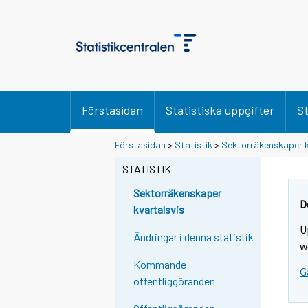
Förstasidan
Statistiska uppgifter
St
Förstasidan
>
Statistik
>
Sektorräkenskaper k
STATISTIK
Sektorräkenskaper
D
kvartalsvis
U
Ändringar i denna statistik
w
Kommande
G
offentliggöranden