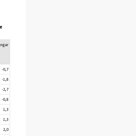
de
ingar
-0,7
-1,8
-2,7
-0,8
1,3
1,3
2,0