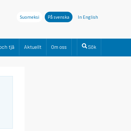
Suomeksi
På svenska
In English
och tjä
Aktuellt
Om oss
Sök