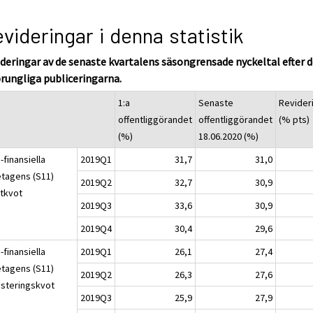
videringar i denna statistik
deringar av de senaste kvartalens säsongrensade nyckeltal efter 
rungliga publiceringarna.
1:a
Senaste
Revider
offentliggörandet
offentliggörandet
(% pts)
(%)
18.06.2020 (%)
-finansiella
2019Q1
31,7
31,0
etagens (S11)
2019Q2
32,7
30,9
stkvot
2019Q3
33,6
30,9
2019Q4
30,4
29,6
-finansiella
2019Q1
26,1
27,4
etagens (S11)
2019Q2
26,3
27,6
esteringskvot
2019Q3
25,9
27,9