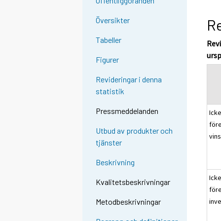
Offentliggöranden
Översikter
Re
Tabeller
Revi
ursp
Figurer
Revideringar i denna
statistik
Pressmeddelanden
Icke
för
Utbud av produkter och
vin
tjänster
Beskrivning
Icke
Kvalitetsbeskrivningar
för
inv
Metodbeskrivningar