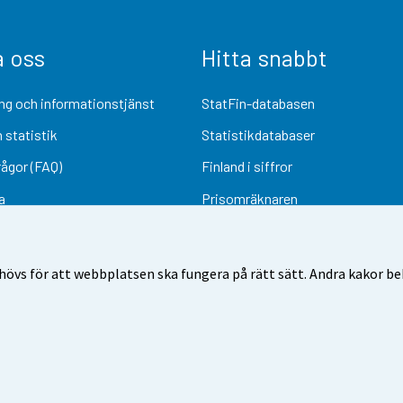
a oss
Hitta snabbt
ng och informationstjänst
StatFin-databasen
 statistik
Statistikdatabaser
rågor (FAQ)
Finland i siffror
a
Prisomräknaren
Kommande publiceringar
Undersökningsmaterial
övs för att webbplatsen ska fungera på rätt sätt. Andra kakor behö
Användarvillkor
Dataskydd
Tillgänglighet
Information om