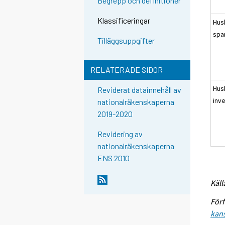
Begrepp och definitioner
Klassificeringar
Hus
spa
Tilläggsuppgifter
RELATERADE SIDOR
Hus
Reviderat datainnehåll av
inv
nationalräkenskaperna
2019-2020
Revidering av
nationalräkenskaperna
ENS 2010
Käll
Förf
kans