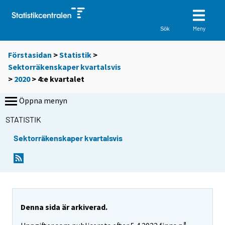
Meny
Sök
Förstasidan
>
Statistik
>
Sektorräkenskaper kvartalsvis
>
2020
>
4:e kvartalet
Öppna menyn
STATISTIK
Sektorräkenskaper kvartalsvis
Denna sida är arkiverad.