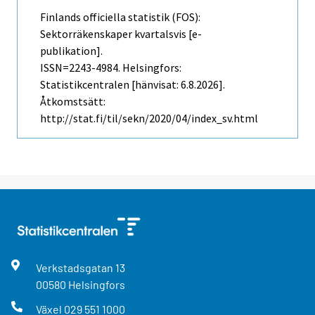
Finlands officiella statistik (FOS):
Sektorräkenskaper kvartalsvis [e-
publikation].
ISSN=2243-4984. Helsingfors:
Statistikcentralen [hänvisat: 6.8.2026].
Åtkomstsätt:
http://stat.fi/til/sekn/2020/04/index_sv.html
Verkstadsgatan
13
00580
Helsingfors
Växel
029 551 1000