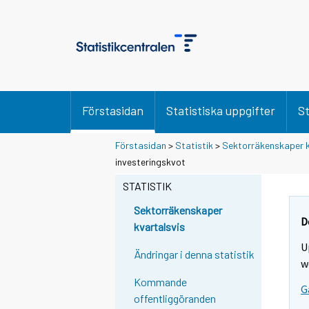
Förstasidan
Statistiska uppgifter
St
Förstasidan
>
Statistik
>
Sektorräkenskaper k
investeringskvot
STATISTIK
Sektorräkenskaper
D
kvartalsvis
U
Ändringar i denna statistik
w
Kommande
G
offentliggöranden