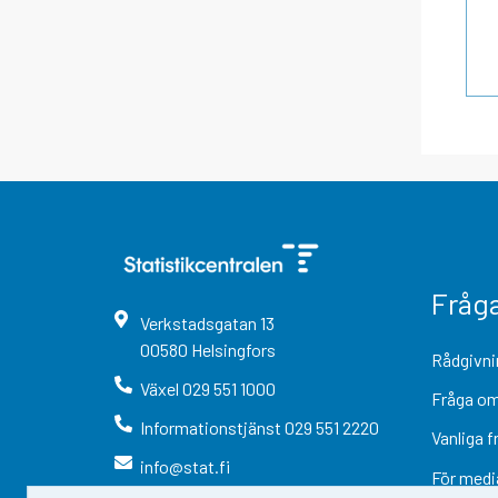
Fråg
Verkstadsgatan
13
00580
Helsingfors
Rådgivni
Växel
029 551 1000
Fråga om
Informationstjänst
029 551 2220
Vanliga f
info@stat.fi
För medi