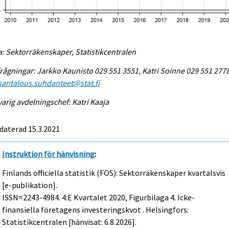
a: Sektorräkenskaper, Statistikcentralen
rågningar: Jarkko Kaunisto 029 551 3551, Katri Soinne 029 551 2778
antalous.suhdanteet@stat.fi
arig avdelningschef: Katri Kaaja
daterad 15.3.2021
Instruktion för hänvisning
:
Finlands officiella statistik (FOS): Sektorräkenskaper kvartalsvis
[e-publikation].
ISSN=2243-4984.
4:e Kvartalet
2020, Figurbilaga 4. Icke-
finansiella företagens investeringskvot . Helsingfors:
Statistikcentralen [hänvisat: 6.8.2026].