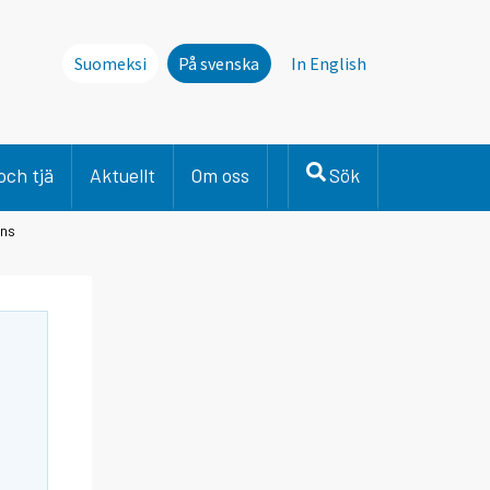
Suomeksi
På svenska
In English
och tjä
Aktuellt
Om oss
Sök
ens