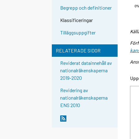
Begrepp och definitioner
Klassificeringar
Käll
Tilläggsuppgifter
Förf
kans
RELATERADE SIDOR
Ansv
Reviderat datainnehåll av
nationalräkenskaperna
2019-2020
Upp
Revidering av
nationalräkenskaperna
ENS 2010