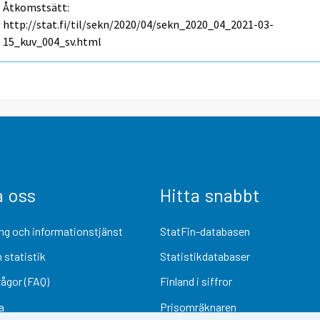
Åtkomstsätt:
http://stat.fi/til/sekn/2020/04/sekn_2020_04_2021-03-
15_kuv_004_sv.html
a oss
Hitta snabbt
ng och informationstjänst
StatFin-databasen
 statistik
Statistikdatabaser
rågor (FAQ)
Finland i siffror
a
Prisomräknaren