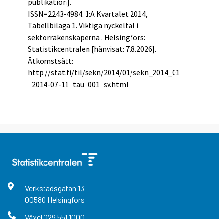
publikation].
ISSN=2243-4984.
1:a Kvartalet
2014,
Tabellbilaga 1. Viktiga nyckeltal i
sektorräkenskaperna . Helsingfors:
Statistikcentralen [hänvisat: 7.8.2026].
Åtkomstsätt:
http://stat.fi/til/sekn/2014/01/sekn_2014_01
_2014-07-11_tau_001_sv.html
Verkstadsgatan
13
00580
Helsingfors
Växel
029 551 1000