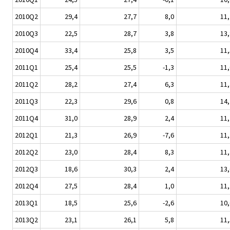
2010Q2
29,4
27,7
8,0
11,
2010Q3
22,5
28,7
3,8
13,
2010Q4
33,4
25,8
3,5
11,
2011Q1
25,4
25,5
-1,3
11,
2011Q2
28,2
27,4
6,3
11,
2011Q3
22,3
29,6
0,8
14,
2011Q4
31,0
28,9
2,4
11,
2012Q1
21,3
26,9
-7,6
11,
2012Q2
23,0
28,4
8,3
11,
2012Q3
18,6
30,3
2,4
13,
2012Q4
27,5
28,4
1,0
11,
2013Q1
18,5
25,6
-2,6
10,
2013Q2
23,1
26,1
5,8
11,