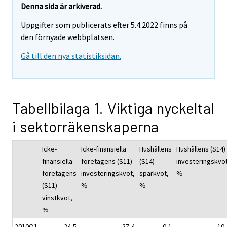
Denna sida är arkiverad.
Uppgifter som publicerats efter 5.4.2022 finns på
den förnyade webbplatsen.
Gå till den nya statistiksidan.
Tabellbilaga 1. Viktiga nyckeltal
i sektorräkenskaperna
Icke-
Icke-finansiella
Hushållens
Hushållens (S14)
finansiella
företagens (S11)
(S14)
investeringskvot
företagens
investeringskvot,
sparkvot,
%
(S11)
%
%
vinstkvot,
%
2010Q1
24,5
27,4
-0,1
10,