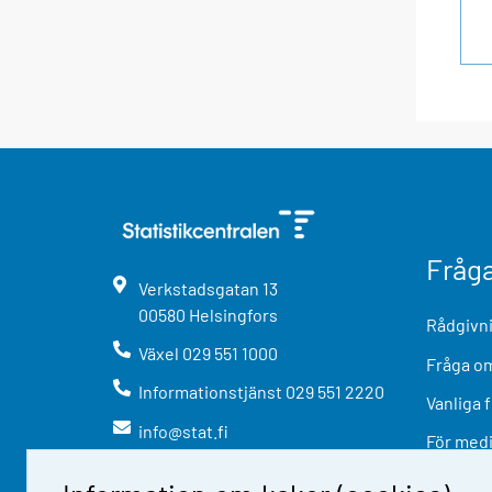
Fråg
Verkstadsgatan
13
00580
Helsingfors
Rådgivni
Växel
029 551 1000
Fråga om
Informationstjänst
029 551 2220
Vanliga 
info@stat.fi
För med