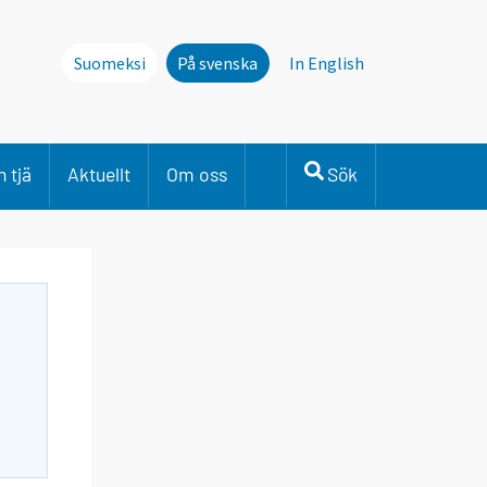
Suomeksi
På svenska
In English
 tjä
Aktuellt
Om oss
Sök