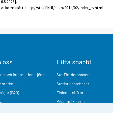
6.8.2026].
Åtkomstsätt: http://stat.fi/til/sekn/2014/02/index_sv.html
a oss
Hitta snabbt
ng och informationstjänst
StatFin-databasen
 statistik
Statistikdatabaser
frågor (FAQ)
Finland i siffror
ia
Prisomräknaren
Kommande publiceringar