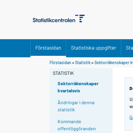
Förstasidan
Statistiska uppgifter
Sta
Förstasidan
>
Statistik
>
Sektorräkenskaper kv
STATISTIK
Sektorräkenskaper
D
kvartalsvis
U
Ändringar i denna
w
statistik
G
Kommande
offentliggöranden