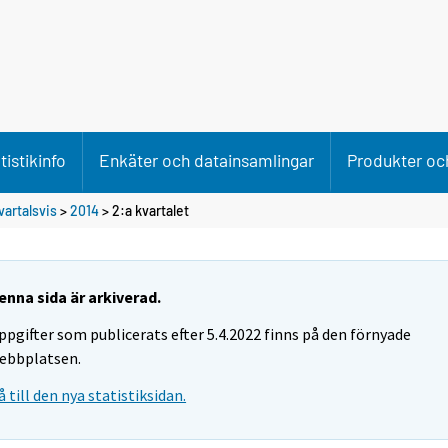
tistikinfo
Enkäter och datainsamlingar
Produkter och
artalsvis
>
2014
>
2:a kvartalet
enna sida är arkiverad.
ppgifter som publicerats efter 5.4.2022 finns på den förnyade
ebbplatsen.
å till den nya statistiksidan.