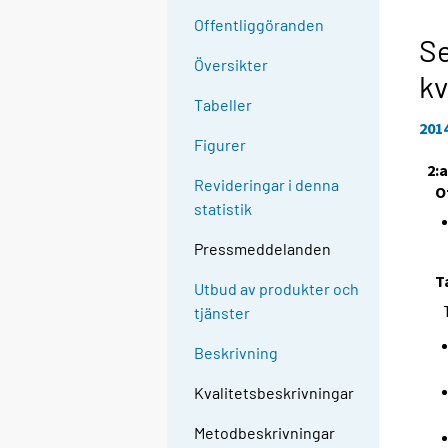
Offentliggöranden
Se
Översikter
kv
Tabeller
201
Figurer
2:
Revideringar i denna
O
statistik
Pressmeddelanden
T
Utbud av produkter och
tjänster
Beskrivning
Kvalitetsbeskrivningar
Metodbeskrivningar