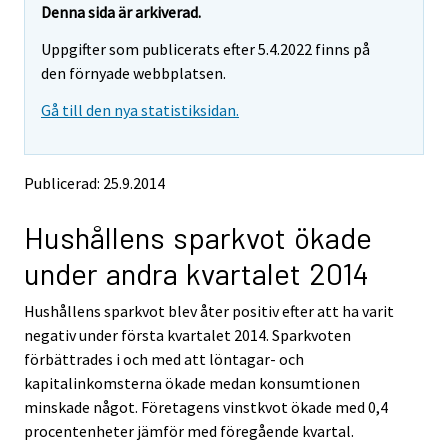
e
e
Denna sida är arkiverad.
m
m
Uppgifter som publicerats efter 5.4.2022 finns på
o
o
v
v
den förnyade webbplatsen.
i
i
Gå till den nya statistiksidan.
n
n
g
g
t
t
o
o
Publicerad: 25.9.2014
a
a
n
n
Hushållens sparkvot ökade
o
o
t
t
under andra kvartalet 2014
h
h
e
e
Hushållens sparkvot blev åter positiv efter att ha varit
r
r
s
s
negativ under första kvartalet 2014. Sparkvoten
e
e
förbättrades i och med att löntagar- och
r
r
kapitalinkomsterna ökade medan konsumtionen
v
v
minskade något. Företagens vinstkvot ökade med 0,4
i
i
procentenheter jämför med föregående kvartal.
c
c