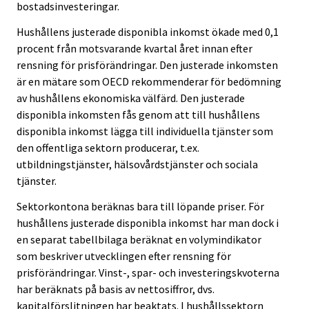
bostadsinvesteringar.
Hushållens justerade disponibla inkomst ökade med 0,1
procent från motsvarande kvartal året innan efter
rensning för prisförändringar. Den justerade inkomsten
är en mätare som OECD rekommenderar för bedömning
av hushållens ekonomiska välfärd. Den justerade
disponibla inkomsten fås genom att till hushållens
disponibla inkomst lägga till individuella tjänster som
den offentliga sektorn producerar, t.ex.
utbildningstjänster, hälsovårdstjänster och sociala
tjänster.
Sektorkontona beräknas bara till löpande priser. För
hushållens justerade disponibla inkomst har man dock i
en separat tabellbilaga beräknat en volymindikator
som beskriver utvecklingen efter rensning för
prisförändringar. Vinst-, spar- och investeringskvoterna
har beräknats på basis av nettosiffror, dvs.
kapitalförslitningen har beaktats. I hushållssektorn