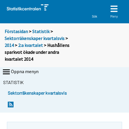
Meny
Sök
Förstasidan
>
Statistik
>
Sektorräkenskaper kvartalsvis
>
2014
>
2:a kvartalet
> Hushållens
sparkvot ökade under andra
kvartalet 2014
Öppna menyn
STATISTIK
Sektorräkenskaper kvartalsvis
Y
Y
o
o
u
u
a
a
r
r