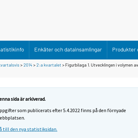
atistikinfo
Enkäter och datainsamlingar
Produkter 
vartalsvis
>
2014
>
2:a kvartalet
> Figurbilaga 1. Utvecklingen i volymen a
enna sida är arkiverad.
ppgifter som publicerats efter 5.4.2022 finns på den förnyade
ebbplatsen.
å till den nya statistiksidan.