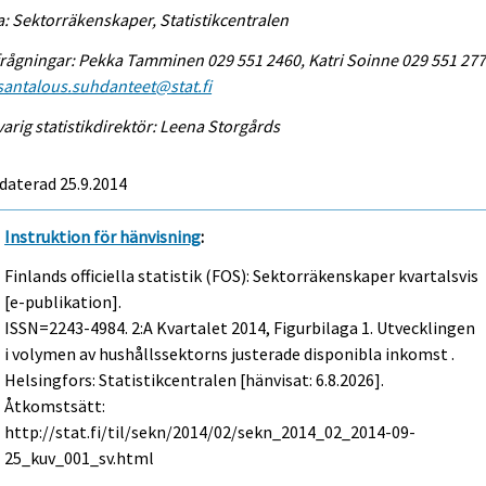
a: Sektorräkenskaper, Statistikcentralen
rågningar: Pekka Tamminen 029 551 2460, Katri Soinne 029 551 277
antalous.suhdanteet@stat.fi
arig statistikdirektör: Leena Storgårds
daterad 25.9.2014
Instruktion för hänvisning
:
Finlands officiella statistik (FOS): Sektorräkenskaper kvartalsvis
[e-publikation].
ISSN=2243-4984.
2:a Kvartalet
2014, Figurbilaga 1. Utvecklingen
i volymen av hushållssektorns justerade disponibla inkomst .
Helsingfors: Statistikcentralen [hänvisat: 6.8.2026].
Åtkomstsätt:
http://stat.fi/til/sekn/2014/02/sekn_2014_02_2014-09-
25_kuv_001_sv.html