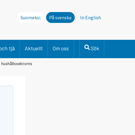
Suomeksi
På svenska
In English
och tjä
Aktuellt
Om oss
Sök
v hushållssektorns