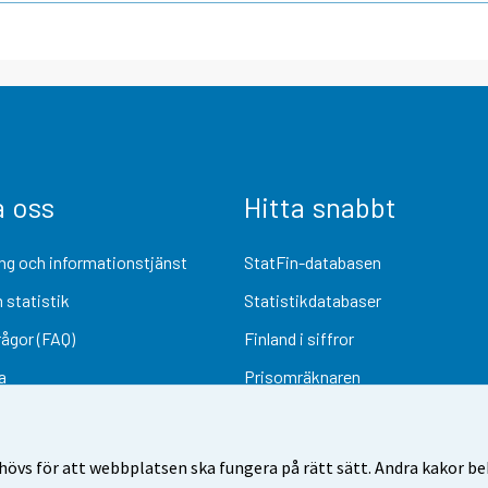
a oss
Hitta snabbt
ng och informationstjänst
StatFin-databasen
 statistik
Statistikdatabaser
rågor (FAQ)
Finland i siffror
a
Prisomräknaren
Kommande publiceringar
Undersökningsmaterial
övs för att webbplatsen ska fungera på rätt sätt. Andra kakor behö