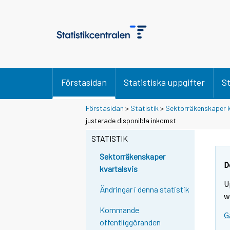
Förstasidan
Statistiska uppgifter
St
Förstasidan
>
Statistik
>
Sektorräkenskaper k
justerade disponibla inkomst
STATISTIK
Sektorräkenskaper
D
kvartalsvis
U
Ändringar i denna statistik
w
Kommande
G
offentliggöranden