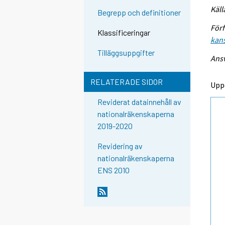
Käll
Begrepp och definitioner
Förf
Klassificeringar
kans
Tilläggsuppgifter
Ansv
RELATERADE SIDOR
Upp
Reviderat datainnehåll av
nationalräkenskaperna
2019-2020
Revidering av
nationalräkenskaperna
ENS 2010