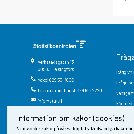
Fråg
Verkstadsgatan
13
00580
Helsingfors
Rådgivni
Växel
029 551 1000
Fråga om
Informationstjänst
029 551 2220
Vanliga f
info@stat.fi
För medi
Information om kakor (cookies)
Vi använder kakor på vår webbplats. Nödvändiga kakor beh