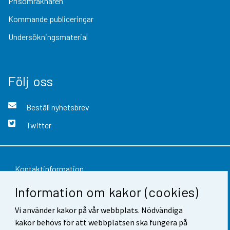
Prisomräknaren
Kommande publiceringar
Undersökningsmaterial
Följ oss
Beställ nyhetsbrev
Twitter
Kontaktinformation
Information om kakor (cookies)
Respons
Vi använder kakor på vår webbplats. Nödvändiga
Användarvillkor
kakor behövs för att webbplatsen ska fungera på