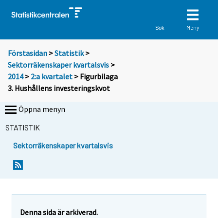
Meny
Sök
Förstasidan
>
Statistik
>
Sektorräkenskaper kvartalsvis
>
2014
>
2:a kvartalet
> Figurbilaga
3. Hushållens investeringskvot
Öppna menyn
STATISTIK
Sektorräkenskaper kvartalsvis
Denna sida är arkiverad.